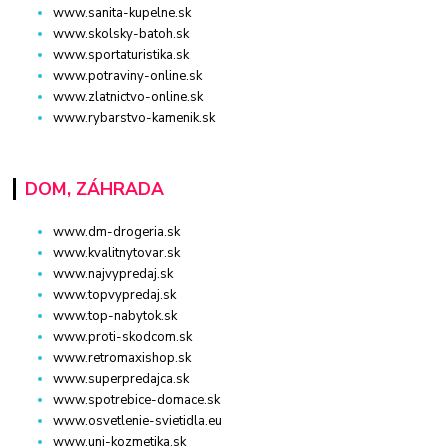
www.sanita-kupelne.sk
www.skolsky-batoh.sk
www.sportaturistika.sk
www.potraviny-online.sk
www.zlatnictvo-online.sk
www.rybarstvo-kamenik.sk
DOM, ZÁHRADA
www.dm-drogeria.sk
www.kvalitnytovar.sk
www.najvypredaj.sk
www.topvypredaj.sk
www.top-nabytok.sk
www.proti-skodcom.sk
www.retromaxishop.sk
www.superpredajca.sk
www.spotrebice-domace.sk
www.osvetlenie-svietidla.eu
www.uni-kozmetika.sk