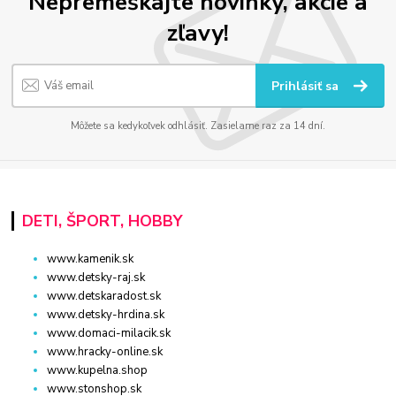
Nepremeškajte novinky, akcie a
zľavy!
Prihlásiť sa
Môžete sa kedykoľvek odhlásiť. Zasielame raz za 14 dní.
DETI, ŠPORT, HOBBY
www.kamenik.sk
www.detsky-raj.sk
www.detskaradost.sk
www.detsky-hrdina.sk
www.domaci-milacik.sk
www.hracky-online.sk
www.kupelna.shop
www.stonshop.sk