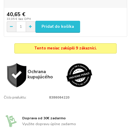
40,65 €
33,05 €
bez DPH
Pridať do košíka
Tento mesiac zakúpili 9 zákazníci.
Ochrana
kupujúcého
Číslo produktu:
8386064220
Doprava od 30€ zadarmo
Využite dopravu úplne zadarmo