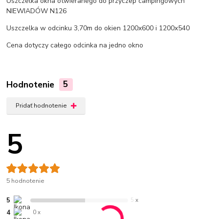
Uszczelka okna otwieranego do przyczep campingowych
NIEWIADÓW N126
Uszczelka w odcinku 3,70m do okien 1200x600 i 1200x540
Cena dotyczy całego odcinka na jedno okno
Hodnotenie
5
Pridať hodnotenie
5
5 hodnotenie
5
5 x
4
0 x