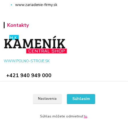
www.zariadenie-firmy.sk
Kontakty
WWW.POLNO-STROJE.SK
+421 940 949 000
info@polno-stroje.sk
Súhlasím
Nastavenia
Súhlas môžete odmietnuť
tu
.
© 2024 Všetky práva vyhradené KAMENIK.SK