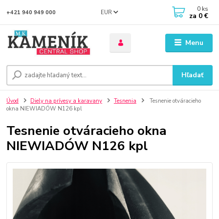
0
ks
EUR
+421 940 949 000
za
0 €
Menu
Hľadať
Úvod
Diely na prívesy a karavany
Tesnenia
Tesnenie otváracieho
okna NIEWIADÓW N126 kpl
Tesnenie otváracieho okna
NIEWIADÓW N126 kpl