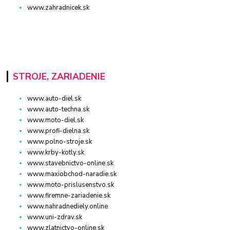
www.zahradnicek.sk
STROJE, ZARIADENIE
www.auto-diel.sk
www.auto-techna.sk
www.moto-diel.sk
www.profi-dielna.sk
www.polno-stroje.sk
www.krby-kotly.sk
www.stavebnictvo-online.sk
www.maxiobchod-naradie.sk
www.moto-prislusenstvo.sk
www.firemne-zariadenie.sk
www.nahradnediely.online
www.uni-zdrav.sk
www.zlatnictvo-online.sk