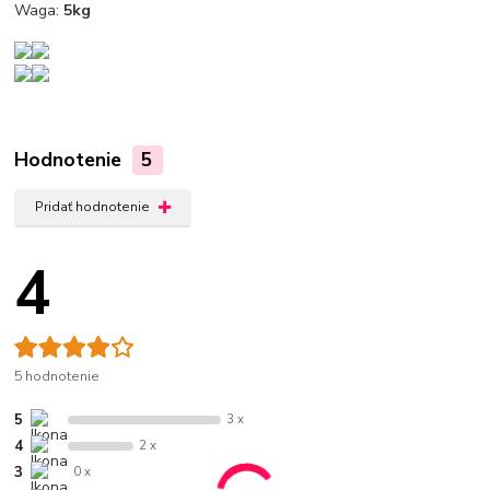
Waga:
5kg
Hodnotenie
5
Pridať hodnotenie
4
5 hodnotenie
5
3 x
4
2 x
3
0 x