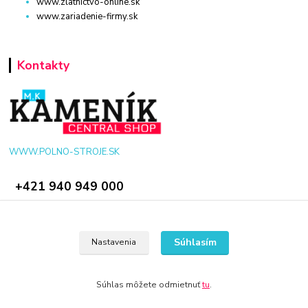
www.zlatnictvo-online.sk
www.zariadenie-firmy.sk
Kontakty
WWW.POLNO-STROJE.SK
+421 940 949 000
info@polno-stroje.sk
Súhlasím
Nastavenia
Súhlas môžete odmietnuť
tu
.