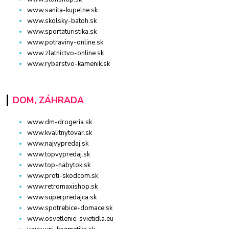
www.sanita-kupelne.sk
www.skolsky-batoh.sk
www.sportaturistika.sk
www.potraviny-online.sk
www.zlatnictvo-online.sk
www.rybarstvo-kamenik.sk
DOM, ZÁHRADA
www.dm-drogeria.sk
www.kvalitnytovar.sk
www.najvypredaj.sk
www.topvypredaj.sk
www.top-nabytok.sk
www.proti-skodcom.sk
www.retromaxishop.sk
www.superpredajca.sk
www.spotrebice-domace.sk
www.osvetlenie-svietidla.eu