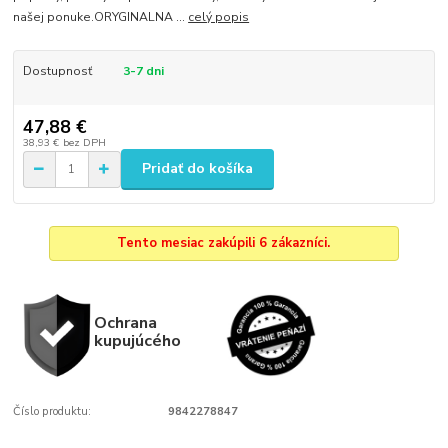
našej ponuke.ORYGINALNA ...
celý popis
Dostupnosť
3-7 dni
47,88 €
38,93 €
bez DPH
Pridať do košíka
Tento mesiac zakúpili 6 zákazníci.
Ochrana
kupujúcého
Číslo produktu:
9842278847