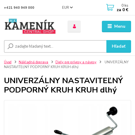
0
ks
EUR
+421 940 949 000
za
0 €
Menu
Hľadať
Úvod
Nákladná doprava
Diely pre prívesy a návesy
UNIVERZÁLNY
NASTAVITEĽNÝ PODPORNÝ KRUH KRUH dlhý
UNIVERZÁLNY NASTAVITEĽNÝ
PODPORNÝ KRUH KRUH dlhý