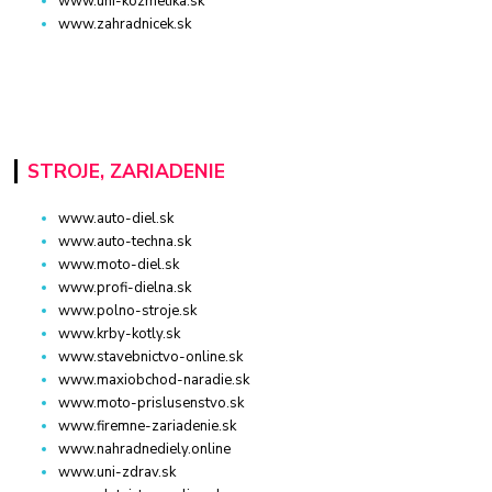
www.uni-kozmetika.sk
www.zahradnicek.sk
STROJE, ZARIADENIE
www.auto-diel.sk
www.auto-techna.sk
www.moto-diel.sk
www.profi-dielna.sk
www.polno-stroje.sk
www.krby-kotly.sk
www.stavebnictvo-online.sk
www.maxiobchod-naradie.sk
www.moto-prislusenstvo.sk
www.firemne-zariadenie.sk
www.nahradnediely.online
www.uni-zdrav.sk