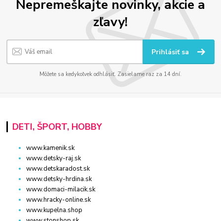
Nepremeškajte novinky, akcie a
zľavy!
Prihlásiť sa
Môžete sa kedykoľvek odhlásiť. Zasielame raz za 14 dní.
DETI, ŠPORT, HOBBY
www.kamenik.sk
www.detsky-raj.sk
www.detskaradost.sk
www.detsky-hrdina.sk
www.domaci-milacik.sk
www.hracky-online.sk
www.kupelna.shop
www.stonshop.sk