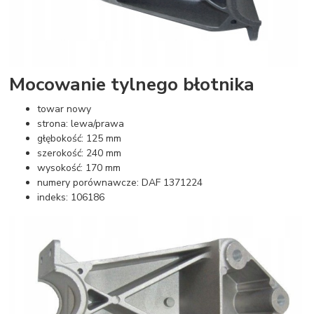
Mocowanie tylnego błotnika
towar nowy
strona: lewa/prawa
głębokość: 125 mm
szerokość: 240 mm
wysokość: 170 mm
numery porównawcze: DAF 1371224
indeks: 106186