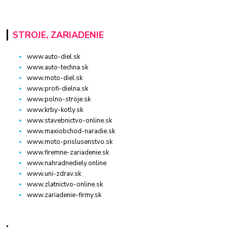
STROJE, ZARIADENIE
www.auto-diel.sk
www.auto-techna.sk
www.moto-diel.sk
www.profi-dielna.sk
www.polno-stroje.sk
www.krby-kotly.sk
www.stavebnictvo-online.sk
www.maxiobchod-naradie.sk
www.moto-prislusenstvo.sk
www.firemne-zariadenie.sk
www.nahradnediely.online
www.uni-zdrav.sk
www.zlatnictvo-online.sk
www.zariadenie-firmy.sk