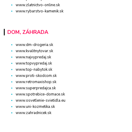
www.zlatnictvo-online.sk
www.rybarstvo-kamenik.sk
DOM, ZÁHRADA
www.dm-drogeria.sk
www.kvalitnytovar.sk
www.najvypredaj.sk
www.topvypredaj.sk
www.top-nabytok.sk
www.proti-skodcom.sk
www.retromaxishop.sk
www.superpredajca.sk
www.spotrebice-domace.sk
www.osvetlenie-svietidla.eu
www.uni-kozmetika.sk
www.zahradnicek.sk