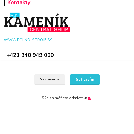
Kontakty
WWW.POLNO-STROJE.SK
+421 940 949 000
info@polno-stroje.sk
Súhlasím
Nastavenia
Súhlas môžete odmietnuť
tu
.
© 2024 Všetky práva vyhradené KAMENIK.SK
Vytvorené na
Eshop-rychlo.sk