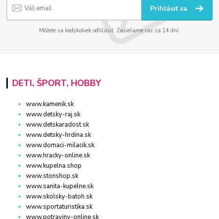
Prihlásiť sa
Môžete sa kedykoľvek odhlásiť. Zasielame raz za 14 dní.
DETI, ŠPORT, HOBBY
www.kamenik.sk
www.detsky-raj.sk
www.detskaradost.sk
www.detsky-hrdina.sk
www.domaci-milacik.sk
www.hracky-online.sk
www.kupelna.shop
www.stonshop.sk
www.sanita-kupelne.sk
www.skolsky-batoh.sk
www.sportaturistika.sk
www.potraviny-online.sk