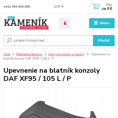
0
ks
EUR
+421 940 949 000
za
0 €
Menu
Hľadať
Úvod
Nákladná doprava
Diely pre prívesy a návesy
Upevnenie na
blatník konzoly DAF XF95 / 105 L / P
Upevnenie na blatník konzoly
DAF XF95 / 105 L / P