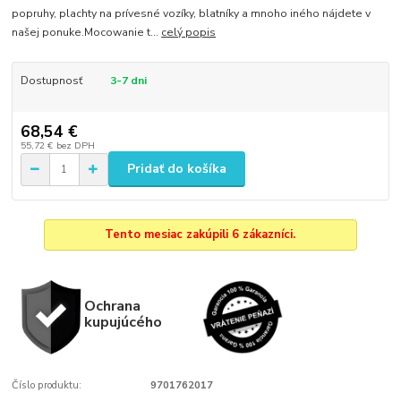
popruhy, plachty na prívesné vozíky, blatníky a mnoho iného nájdete v
našej ponuke.Mocowanie t...
celý popis
Dostupnosť
3-7 dni
68,54 €
55,72 €
bez DPH
Pridať do košíka
Tento mesiac zakúpili 6 zákazníci.
Ochrana
kupujúcého
Číslo produktu:
9701762017