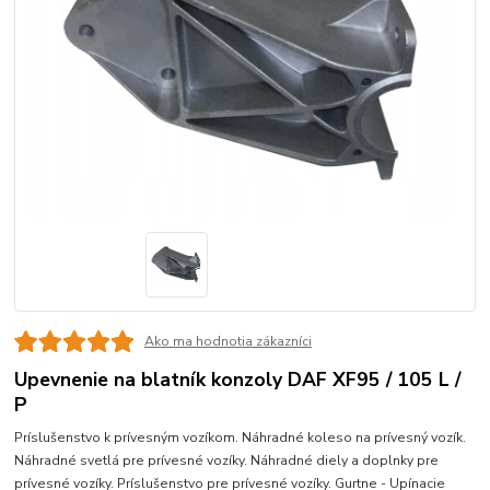
Ako ma hodnotia zákazníci
Upevnenie na blatník konzoly DAF XF95 / 105 L /
P
Príslušenstvo k prívesným vozíkom. Náhradné koleso na prívesný vozík.
Náhradné svetlá pre prívesné vozíky. Náhradné diely a doplnky pre
prívesné vozíky. Príslušenstvo pre prívesné vozíky. Gurtne - Upínacie