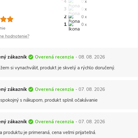
4
0 x
3
0 x
2
0 x
1
0 x
nie
me hodnotenie?
Overená recenzia
ný zákazník
- 08. 08. 2026
em si vynachváliť, produkt je skvelý a rýchlo doručený.
Overená recenzia
ný zákazník
- 07. 08. 2026
 spokojný s nákupom, produkt splnil očakávanie
Overená recenzia
ný zákazník
- 07. 08. 2026
a produktu je primeraná, cena veľmi prijateľná.