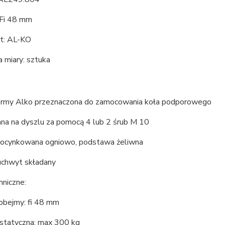
 Fi 48 mm
t: AL-KO
 miary: sztuka
irmy Alko przeznaczona do zamocowania koła podporowego
a na dyszlu za pomocą 4 lub 2 śrub M 10
: ocynkowana ogniowo, podstawa żeliwna
uchwyt składany
hniczne:
 obejmy: fi 48 mm
statyczna: max 300 kg