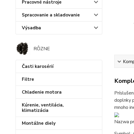
Pracovné nástroje
Spracovanie a skladovanie
Výsadba
RÔZNE
Kompl
Časti karosérií
Filtre
Komple
Chladenie motora
Príslušen
doplnky p
Kúrenie, ventilácia,
mnoho iné
klimatizácia
Nazwa pr
Montážne diely
Symbol: