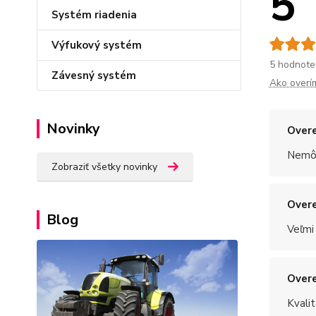
5
Systém riadenia
Výfukový systém
5 hodnote
Závesný systém
Ako overí
Novinky
Overe
Nemôž
Zobraziť všetky novinky
Overe
Blog
Veľmi
Overe
Kvalit