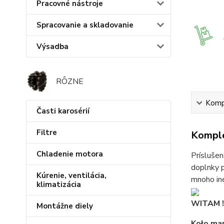
Pracovné nástroje
Spracovanie a skladovanie
Výsadba
RÔZNE
Kompl
Časti karosérií
Filtre
Komple
Chladenie motora
Príslušen
doplnky p
Kúrenie, ventilácia,
mnoho iné
klimatizácia
WITAM !!
Montážne diely
Koło ma