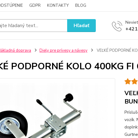
ODSTÚPENIE
GDPR
KONTAKTY
BLOG
Neviet
Hľadať
+421
ákladná doprava
Diely pre prívesy a návesy
VEĽKÉ PODPORNÉ KO
KÉ PODPORNÉ KOLO 400KG FI
VEĽ
BUN
Príslu
vozík.
doplnky
Gurtne