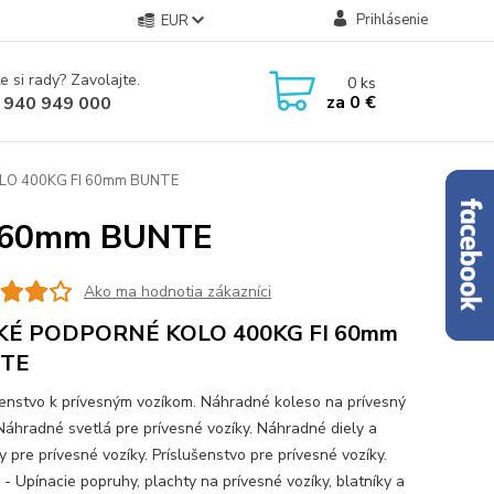
Prihlásenie
EUR
e si rady? Zavolajte.
0
ks
za
0 €
 940 949 000
LO 400KG FI 60mm BUNTE
 60mm BUNTE
Ako ma hodnotia zákazníci
KÉ PODPORNÉ KOLO 400KG FI 60mm
TE
šenstvo k prívesným vozíkom. Náhradné koleso na prívesný
 Náhradné svetlá pre prívesné vozíky. Náhradné diely a
 pre prívesné vozíky. Príslušenstvo pre prívesné vozíky.
 - Upínacie popruhy, plachty na prívesné vozíky, blatníky a