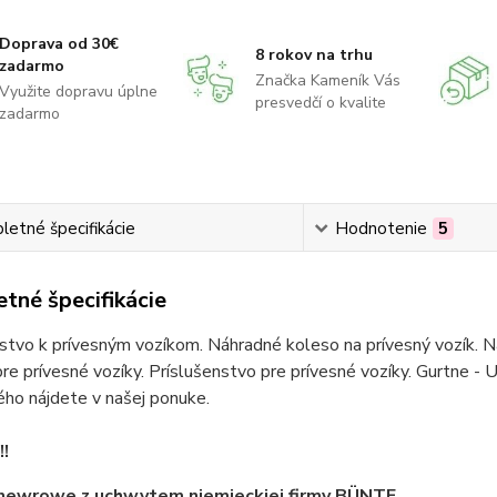
Doprava od 30€
8 rokov na trhu
zadarmo
Značka Kameník Vás
Využite dopravu úplne
presvedčí o kvalite
zadarmo
etné špecifikácie
Hodnotenie
5
tné špecifikácie
stvo k prívesným vozíkom. Náhradné koleso na prívesný vozík. Ná
re prívesné vozíky. Príslušenstvo pre prívesné vozíky. Gurtne - U
ho nájdete v našej ponuke.
!
newrowe z uchwytem niemieckiej firmy BÜNTE