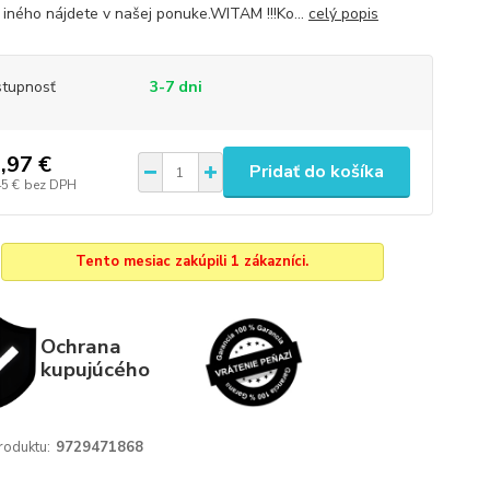
iného nájdete v našej ponuke.WITAM !!!Ko...
celý popis
tupnosť
3-7 dni
,97 €
Pridať do košíka
45 €
bez DPH
Tento mesiac zakúpili 1 zákazníci.
Ochrana
kupujúcého
roduktu:
9729471868