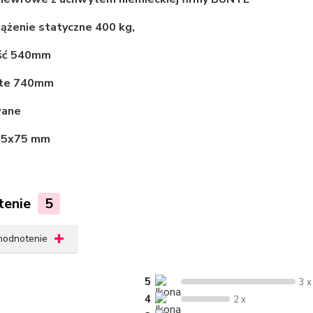
ążenie statyczne 400 kg,
ść 540mm
ęte 740mm
wane
25x75 mm
tenie
5
 hodnotenie
5
3 x
4
2 x