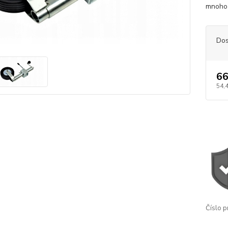
mnoho 
Dos
66
54,
Číslo p