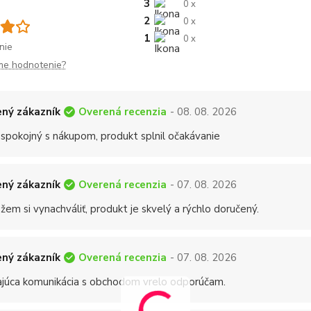
3
0 x
2
0 x
1
0 x
nie
me hodnotenie?
Overená recenzia
ný zákazník
- 08. 08. 2026
 spokojný s nákupom, produkt splnil očakávanie
Overená recenzia
ný zákazník
- 07. 08. 2026
em si vynachváliť, produkt je skvelý a rýchlo doručený.
Overená recenzia
ný zákazník
- 07. 08. 2026
ajúca komunikácia s obchodom vrelo odporúčam.