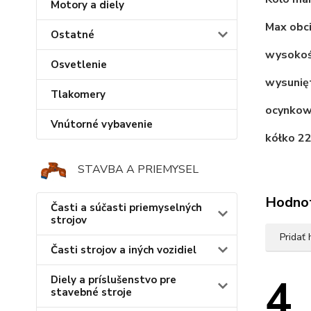
Motory a diely
Max obci
Ostatné
wysoko
Osvetlenie
wysuni
Tlakomery
ocynko
Vnútorné vybavenie
kółko 2
STAVBA A PRIEMYSEL
Hodno
Časti a súčasti priemyselných
strojov
Pridať
Časti strojov a iných vozidiel
4
Diely a príslušenstvo pre
stavebné stroje