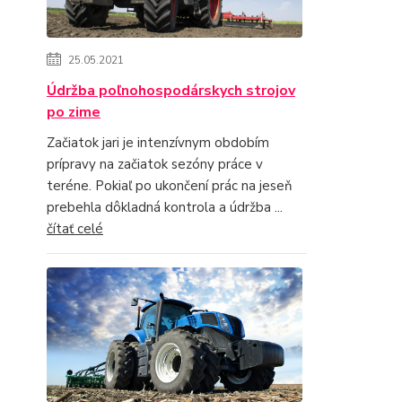
25.05.2021
Údržba poľnohospodárskych strojov
po zime
Začiatok jari je intenzívnym obdobím
prípravy na začiatok sezóny práce v
teréne. Pokiaľ po ukončení prác na jeseň
prebehla dôkladná kontrola a údržba ...
čítať celé