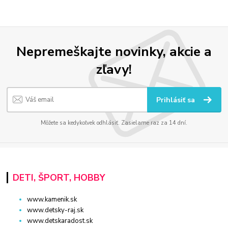
Nepremeškajte novinky, akcie a
zľavy!
Prihlásiť sa
Môžete sa kedykoľvek odhlásiť. Zasielame raz za 14 dní.
DETI, ŠPORT, HOBBY
www.kamenik.sk
www.detsky-raj.sk
www.detskaradost.sk