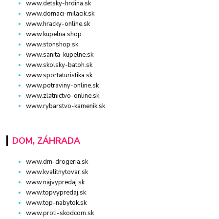
www.detsky-hrdina.sk
www.domaci-milacik.sk
www.hracky-online.sk
www.kupelna.shop
www.stonshop.sk
www.sanita-kupelne.sk
www.skolsky-batoh.sk
www.sportaturistika.sk
www.potraviny-online.sk
www.zlatnictvo-online.sk
www.rybarstvo-kamenik.sk
DOM, ZÁHRADA
www.dm-drogeria.sk
www.kvalitnytovar.sk
www.najvypredaj.sk
www.topvypredaj.sk
www.top-nabytok.sk
www.proti-skodcom.sk