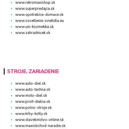
www.retromaxishop.sk
www.superpredajca.sk
www.spotrebice-domace.sk
www.osvetlenie-svietidla.eu
www.uni-kozmetika.sk
www.zahradnicek.sk
STROJE, ZARIADENIE
www.auto-diel.sk
www.auto-techna.sk
www.moto-diel.sk
www.profi-dielna.sk
www.polno-stroje.sk
www.krby-kotly.sk
www.stavebnictvo-online.sk
www.maxiobchod-naradie.sk