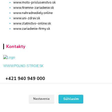
www.moto-prislusenstvo.sk
www.firemne-zariadenie.sk
www.nahradnediely.online
www.uni-zdrav.sk
www.zlatnictvo-online.sk
www.zariadenie-firmy.sk
Kontakty
WWW.POLNO-STROJE.SK
+421 940 949 000
info@polno-stroje.sk
Súhlasím
Nastavenia