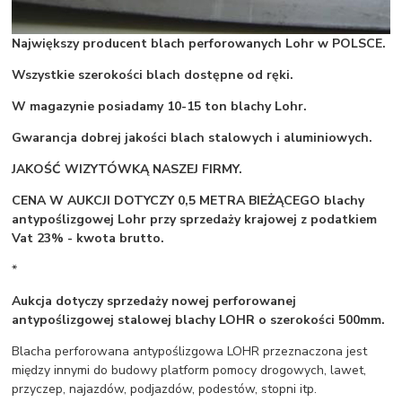
Największy producent blach perforowanych Lohr w POLSCE.
Wszystkie szerokości blach dostępne od ręki.
W magazynie posiadamy 10-15 ton blachy Lohr.
Gwarancja dobrej jakości blach stalowych i aluminiowych.
JAKOŚĆ WIZYTÓWKĄ NASZEJ FIRMY.
CENA W AUKCJI DOTYCZY 0,5 METRA BIEŻĄCEGO blachy
antypoślizgowej Lohr przy sprzedaży krajowej z podatkiem
Vat 23% - kwota brutto.
*
Aukcja dotyczy sprzedaży nowej perforowanej
antypoślizgowej stalowej blachy LOHR o szerokości 500mm.
Blacha perforowana antypoślizgowa LOHR przeznaczona jest
między innymi do budowy platform pomocy drogowych, lawet,
przyczep, najazdów, podjazdów, podestów, stopni itp.