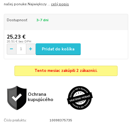
našej ponuke.Największy ...
celý popis
Dostupnosť
3-7 dni
25,23 €
20,51 €
bez DPH
Pridať do košíka
Tento mesiac zakúpili 2 zákazníci.
Ochrana
kupujúcého
Číslo produktu:
10098375735