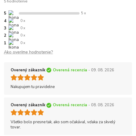
5 hodnotenie
5
5 x
4
0 x
3
0 x
2
0 x
1
0 x
Ako overíme hodnotenie?
Overený zákazník
Overená recenzia
- 09. 08. 2026
Nakupujem tu pravidelne
Overený zákazník
Overená recenzia
- 08. 08. 2026
Všetko bolo presne tak, ako som očakával, vďaka za skvelý
tovar.