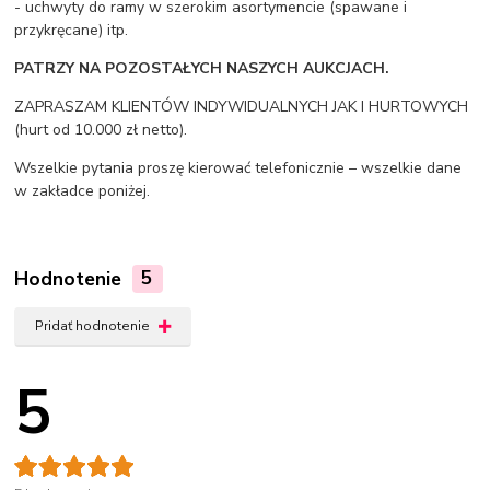
- uchwyty do ramy w szerokim asortymencie (spawane i
przykręcane) itp.
PATRZY NA POZOSTAŁYCH NASZYCH AUKCJACH.
ZAPRASZAM KLIENTÓW INDYWIDUALNYCH JAK I HURTOWYCH
(hurt od 10.000 zł netto).
Wszelkie pytania proszę kierować telefonicznie – wszelkie dane
w zakładce poniżej.
Hodnotenie
5
Pridať hodnotenie
5