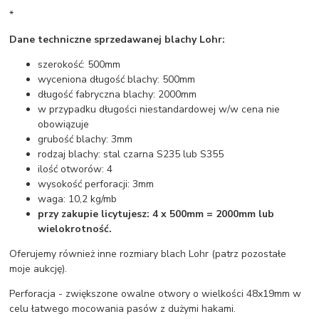
*
Dane techniczne sprzedawanej blachy Lohr:
szerokość: 500mm
wyceniona długość blachy: 500mm
długość fabryczna blachy: 2000mm
w przypadku długości niestandardowej w/w cena nie
obowiązuje
grubość blachy: 3mm
rodzaj blachy: stal czarna S235 lub S355
ilość otworów: 4
wysokość perforacji: 3mm
waga: 10,2 kg/mb
przy zakupie licytujesz: 4 x 500mm = 2000mm lub
wielokrotność.
Oferujemy również inne rozmiary blach Lohr (patrz pozostałe
moje aukcję).
Perforacja - zwiększone owalne otwory o wielkości 48x19mm w
celu łatwego mocowania pasów z dużymi hakami.