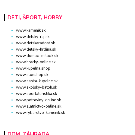
DETI, ŠPORT, HOBBY
www.kamenik.sk
www.detsky-raj.sk
www.detskaradost.sk
www.detsky-hrdina.sk
www.domaci-milacik.sk
www.hracky-online.sk
www.kupelna.shop
www.stonshop.sk
www.sanita-kupelne.sk
www.skolsky-batoh.sk
www.sportaturistika.sk
www.potraviny-online.sk
www.zlatnictvo-online.sk
www.rybarstvo-kamenik.sk
DOM, ZÁHRADA