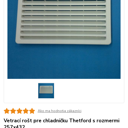
Ako ma hodnotia zákazníci
Vetrací rošt pre chladničku Thetford s rozmermi
257x432