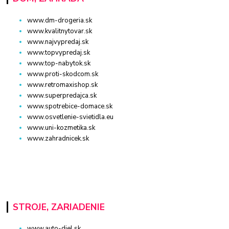
www.dm-drogeria.sk
www.kvalitnytovar.sk
www.najvypredaj.sk
www.topvypredaj.sk
www.top-nabytok.sk
www.proti-skodcom.sk
www.retromaxishop.sk
www.superpredajca.sk
www.spotrebice-domace.sk
www.osvetlenie-svietidla.eu
www.uni-kozmetika.sk
www.zahradnicek.sk
STROJE, ZARIADENIE
www.auto-diel.sk