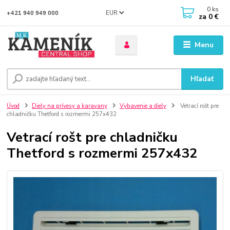
0
ks
EUR
+421 940 949 000
za
0 €
Menu
Hľadať
Úvod
Diely na prívesy a karavany
Vybavenie a diely
Vetrací rošt pre
chladničku Thetford s rozmermi 257x432
Vetrací rošt pre chladničku
Thetford s rozmermi 257x432