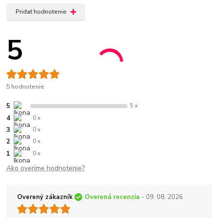
Pridať hodnotenie
5
5 hodnotenie
5
5 x
4
0 x
3
0 x
2
0 x
1
0 x
Ako overíme hodnotenie?
Overený zákazník
Overená recenzia
- 09. 08. 2026