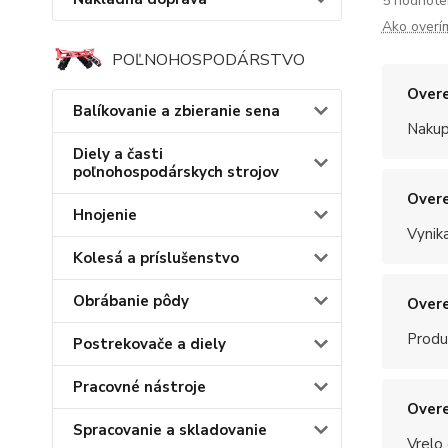
5 hodnote
Ako overí
POĽNOHOSPODÁRSTVO
Overe
Balíkovanie a zbieranie sena
Nakup
Diely a časti
poľnohospodárskych strojov
Overe
Hnojenie
Vynik
Kolesá a príslušenstvo
Obrábanie pôdy
Overe
Produ
Postrekovače a diely
Pracovné nástroje
Overe
Spracovanie a skladovanie
Vrelo