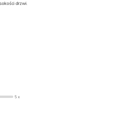
okości drzwi.
5 x