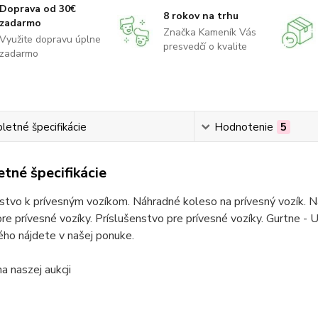
Doprava od 30€
8 rokov na trhu
zadarmo
Značka Kameník Vás
Využite dopravu úplne
presvedčí o kvalite
zadarmo
etné špecifikácie
Hodnotenie
5
tné špecifikácie
stvo k prívesným vozíkom. Náhradné koleso na prívesný vozík. Ná
re prívesné vozíky. Príslušenstvo pre prívesné vozíky. Gurtne - U
ho nájdete v našej ponuke.
 naszej aukcji