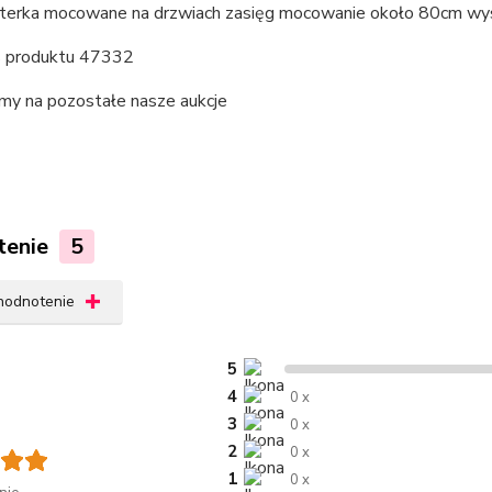
terka mocowane na drzwiach zasięg mocowanie około 80cm wys
 produktu 47332
my na pozostałe nasze aukcje
tenie
5
 hodnotenie
5
4
0 x
3
0 x
2
0 x
1
0 x