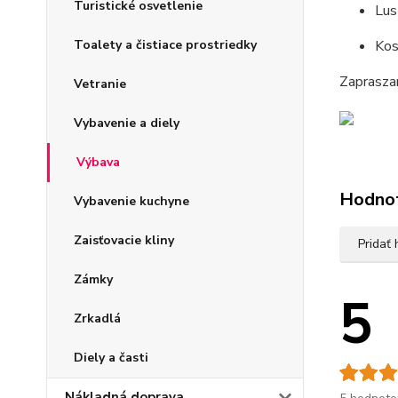
Turistické osvetlenie
Lus
Toalety a čistiace prostriedky
Kos
Zaprasza
Vetranie
Vybavenie a diely
Výbava
Hodno
Vybavenie kuchyne
Zaisťovacie kliny
Pridať
Zámky
5
Zrkadlá
Diely a časti
Nákladná doprava