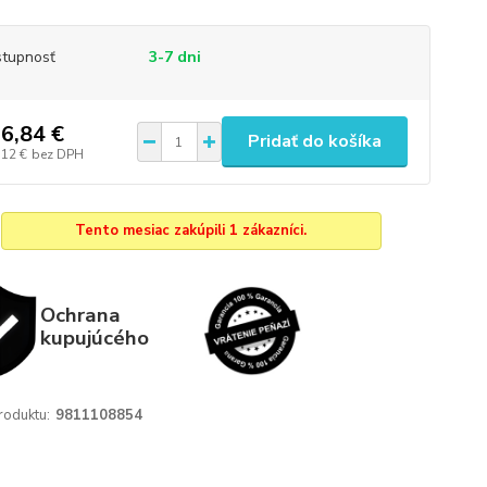
tupnosť
3-7 dni
6,84 €
Pridať do košíka
,12 €
bez DPH
Tento mesiac zakúpili 1 zákazníci.
Ochrana
kupujúcého
roduktu:
9811108854