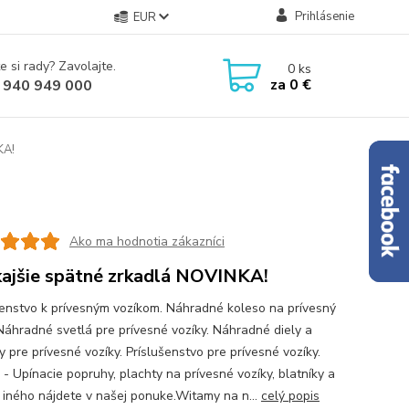
Prihlásenie
EUR
e si rady? Zavolajte.
0
ks
za
0 €
 940 949 000
KA!
Ako ma hodnotia zákazníci
ajšie spätné zrkadlá NOVINKA!
šenstvo k prívesným vozíkom. Náhradné koleso na prívesný
 Náhradné svetlá pre prívesné vozíky. Náhradné diely a
 pre prívesné vozíky. Príslušenstvo pre prívesné vozíky.
 - Upínacie popruhy, plachty na prívesné vozíky, blatníky a
iného nájdete v našej ponuke.Witamy na n...
celý popis