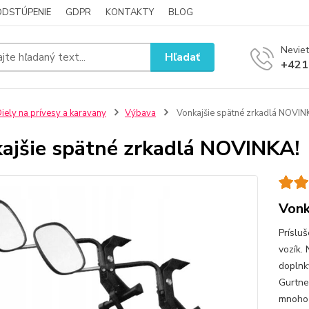
ODSTÚPENIE
GDPR
KONTAKTY
BLOG
Neviet
Hľadať
+421
iely na prívesy a karavany
Výbava
Vonkajšie spätné zrkadlá NOVIN
ajšie spätné zrkadlá NOVINKA!
Vonk
Príslu
vozík.
doplnky
Gurtne
mnoho 