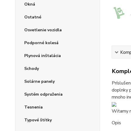
Okná
Ostatné
Osvetlenie vozidla
Podporné kolesá
Kompl
Plynová inštalácia
Schody
Komple
Solárne panely
Príslušen
doplnky p
Systém odpruženia
mnoho iné
Tesnenia
Witamy na
Typové štítky
Opis