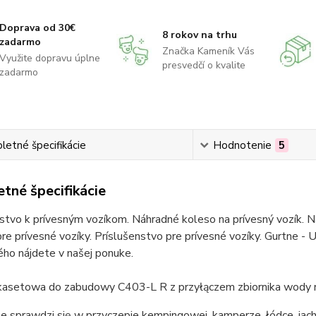
Doprava od 30€
8 rokov na trhu
zadarmo
Značka Kameník Vás
Využite dopravu úplne
presvedčí o kvalite
zadarmo
etné špecifikácie
Hodnotenie
5
tné špecifikácie
stvo k prívesným vozíkom. Náhradné koleso na prívesný vozík. Ná
re prívesné vozíky. Príslušenstvo pre prívesné vozíky. Gurtne - U
ho nájdete v našej ponuke.
kasetowa do zabudowy C403-L R z przyłączem zbiornika wody
 sprawdzi się w przyczepie kempingowej, kamperze, łódce, jachc