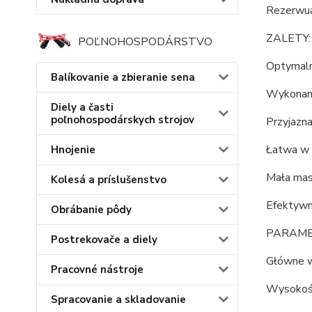
Rezerwua
ZALETY:
POĽNOHOSPODÁRSTVO
Optymaln
Balíkovanie a zbieranie sena
Wykonanie
Diely a časti
poľnohospodárskych strojov
Przyjazn
Łatwa w 
Hnojenie
Mała mas
Kolesá a príslušenstvo
Efektywn
Obrábanie pôdy
PARAME
Postrekovače a diely
Główne w
Pracovné nástroje
Wysokość
Spracovanie a skladovanie