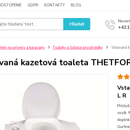
ODSTÚPENIE
GDPR
KONTAKTY
BLOG
Neviet
Hľadať
+421
iely na prívesy a karavany
Toalety a čistiace prostriedky
Vstavaná 
vaná kazetová toaleta THETFO
Vsta
L R
Príslu
vozík.
doplnky
Gurtne