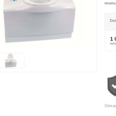
mnoho 
Dos
1 
869
Číslo p