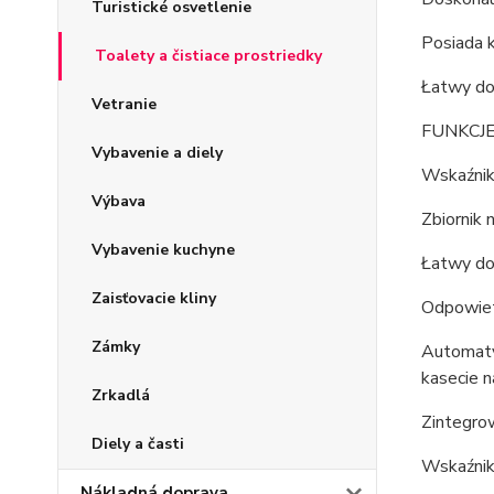
Turistické osvetlenie
Posiada k
Toalety a čistiace prostriedky
Łatwy do 
Vetranie
FUNKCJE
Vybavenie a diely
Wskaźnik 
Výbava
Zbiornik 
Vybavenie kuchyne
Łatwy do
Zaisťovacie kliny
Odpowietr
Zámky
Automaty
kasecie n
Zrkadlá
Zintegro
Diely a časti
Wskaźnik 
Nákladná doprava