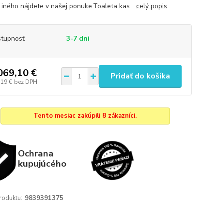
iného nájdete v našej ponuke.Toaleta kas...
celý popis
tupnosť
3-7 dni
069,10 €
Pridať do košíka
,19 €
bez DPH
Tento mesiac zakúpili 8 zákazníci.
Ochrana
kupujúcého
roduktu:
9839391375