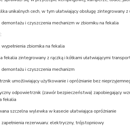
ilka unikalnych cech, w tym ułatwiający obsługę zintegrowany z 
demontażu i czyszczenia mechanizm w zbiorniku na fekalia
:
wypełnienia zbiornika na fekalia
na fekalia zintegrowany z rączką i kółkami ułatwiającymi transpor
 demontażu i czyszczenia mechanizm
znik umożliwiający użytkowanie i opróżnianie bez nieprzyjemneg
czny odpowietrznik (zawór bezpieczeństwa) zapobiegający wzro
a fekalia
wana szczelna wylewka w kasecie ułatwiająca opróżnianie
zapełnienia rezerwuaru: elektryczny, trójstopniowy