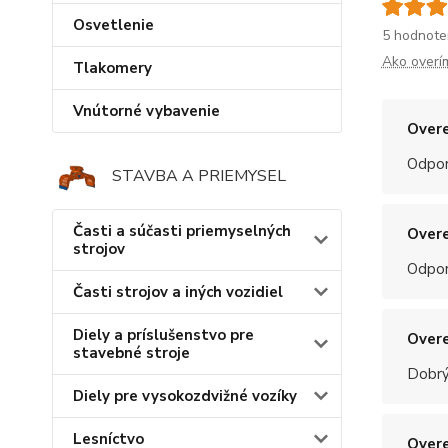
Osvetlenie
5 hodnote
Ako overí
Tlakomery
Vnútorné vybavenie
Overe
Odpo
STAVBA A PRIEMYSEL
Časti a súčasti priemyselných
Overe
strojov
Odpo
Časti strojov a iných vozidiel
Diely a príslušenstvo pre
Overe
stavebné stroje
Dobrý
Diely pre vysokozdvižné vozíky
Lesníctvo
Overe