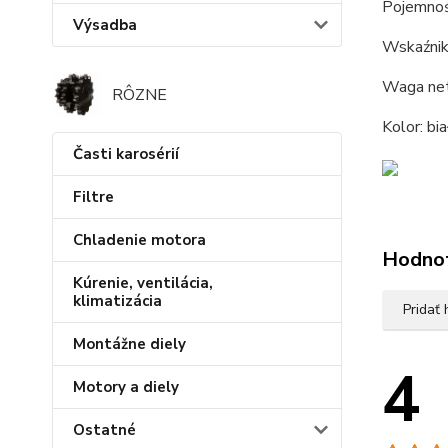
Pojemność
Výsadba
Wskaźnik 
Waga net
RÔZNE
Kolor: bia
Časti karosérií
Filtre
Chladenie motora
Hodno
Kúrenie, ventilácia,
klimatizácia
Pridať
Montážne diely
4
Motory a diely
Ostatné