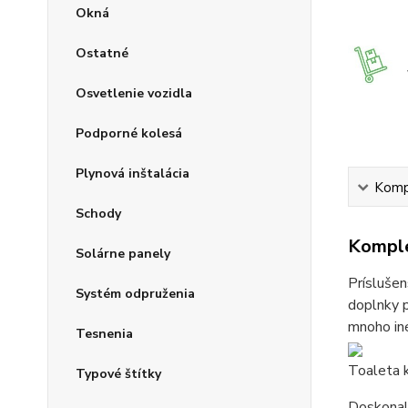
Okná
Ostatné
Osvetlenie vozidla
Podporné kolesá
Plynová inštalácia
Kompl
Schody
Komple
Solárne panely
Príslušen
Systém odpruženia
doplnky p
mnoho iné
Tesnenia
Toaleta 
Typové štítky
Doskonale