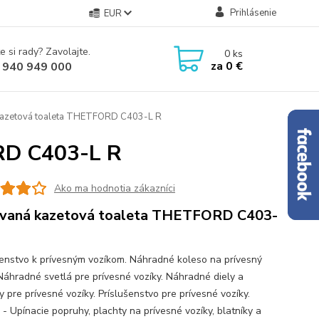
Prihlásenie
EUR
e si rady? Zavolajte.
0
ks
za
0 €
 940 949 000
kazetová toaleta THETFORD C403-L R
RD C403-L R
Ako ma hodnotia zákazníci
vaná kazetová toaleta THETFORD C403-
šenstvo k prívesným vozíkom. Náhradné koleso na prívesný
 Náhradné svetlá pre prívesné vozíky. Náhradné diely a
 pre prívesné vozíky. Príslušenstvo pre prívesné vozíky.
 - Upínacie popruhy, plachty na prívesné vozíky, blatníky a