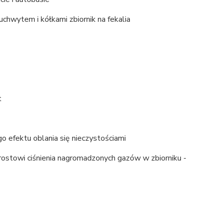
uchwytem i kółkami zbiornik na fekalia
t
o efektu oblania się nieczystościami
stowi ciśnienia nagromadzonych gazów w zbiorniku -