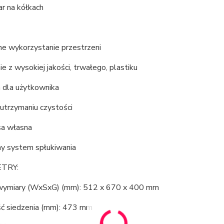
r na kółkach
e wykorzystanie przestrzeni
 z wysokiej jakości, trwałego, plastiku
a dla użytkownika
utrzymaniu czystości
a własna
y system spłukiwania
TRY:
ymiary (WxSxG) (mm): 512 x 670 x 400 mm
 siedzenia (mm): 473 mm