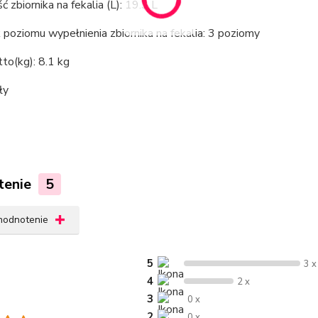
 zbiornika na fekalia (L): 19.3 L
poziomu wypełnienia zbiornika na fekalia: 3 poziomy
to(kg): 8.1 kg
ły
tenie
5
 hodnotenie
5
3 x
4
2 x
3
0 x
2
0 x