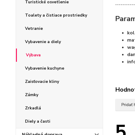
Turistické osvetlenie
-----------
Toalety a čistiace prostriedky
Param
Vetranie
kol
mat
Vybavenie a diely
wag
dan
Výbava
inf
Vybavenie kuchyne
Zaisťovacie kliny
Hodno
Zámky
Pridať
Zrkadlá
Diely a časti
5
Nákladná doprava