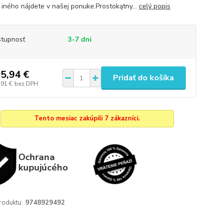
iného nájdete v našej ponuke.Prostokątny...
celý popis
tupnosť
3-7 dni
5,94 €
Pridať do košíka
,91 €
bez DPH
Tento mesiac zakúpili 7 zákazníci.
Ochrana
kupujúcého
roduktu:
9748929492