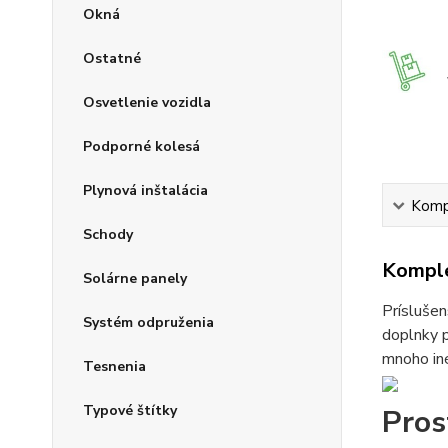
Okná
Ostatné
Osvetlenie vozidla
Podporné kolesá
Plynová inštalácia
Kompl
Schody
Komple
Solárne panely
Príslušen
Systém odpruženia
doplnky p
mnoho iné
Tesnenia
Typové štítky
Pros