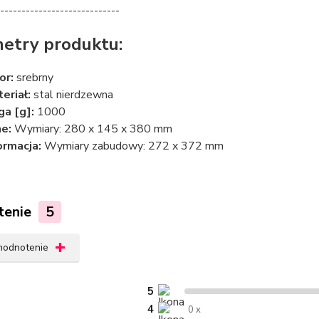
----------------------------
etry produktu:
or:
srebrny
eriał:
stal nierdzewna
a [g]:
1000
e:
Wymiary: 280 x 145 x 380 mm
ormacja:
Wymiary zabudowy: 272 x 372 mm
tenie
5
 hodnotenie
5
4
0 x