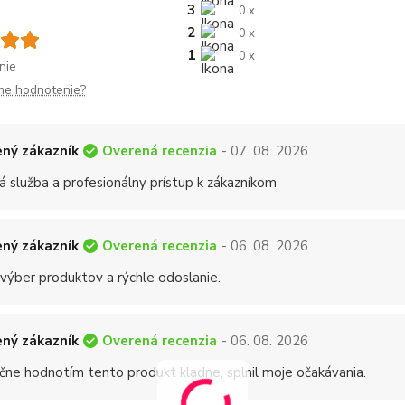
3
0 x
2
0 x
1
0 x
nie
me hodnotenie?
Overená recenzia
ný zákazník
- 07. 08. 2026
á služba a profesionálny prístup k zákazníkom
Overená recenzia
ný zákazník
- 06. 08. 2026
 výber produktov a rýchle odoslanie.
Overená recenzia
ný zákazník
- 06. 08. 2026
čne hodnotím tento produkt kladne, splnil moje očakávania.