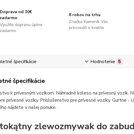
Doprava od 30€
8 rokov na trhu
zadarmo
Značka Kameník Vás
Využite dopravu úplne
presvedčí o kvalite
zadarmo
etné špecifikácie
Hodnotenie
5
tné špecifikácie
stvo k prívesným vozíkom. Náhradné koleso na prívesný vozík. Ná
re prívesné vozíky. Príslušenstvo pre prívesné vozíky. Gurtne - U
ho nájdete v našej ponuke.
tokątny zlewozmywak do zabu