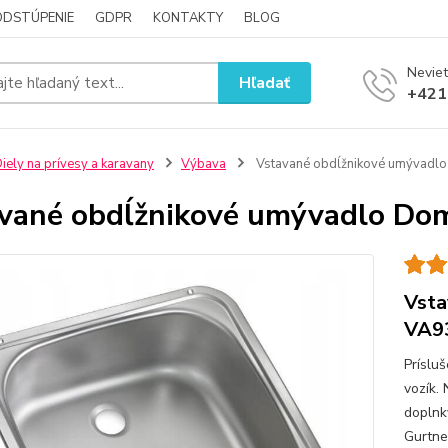
ODSTÚPENIE
GDPR
KONTAKTY
BLOG
Neviet
Hľadať
+421
iely na prívesy a karavany
Výbava
Vstavané obdĺžnikové umývadl
vané obdĺžnikové umývadlo Do
Vsta
VA9
Príslu
vozík.
doplnky
Gurtne