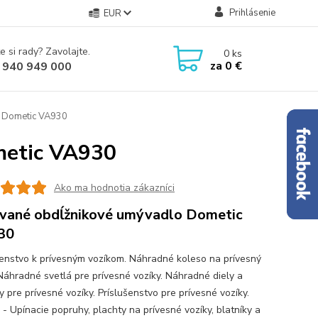
Prihlásenie
EUR
e si rady? Zavolajte.
0
ks
za
0 €
 940 949 000
o Dometic VA930
metic VA930
Ako ma hodnotia zákazníci
vané obdĺžnikové umývadlo Dometic
30
šenstvo k prívesným vozíkom. Náhradné koleso na prívesný
 Náhradné svetlá pre prívesné vozíky. Náhradné diely a
 pre prívesné vozíky. Príslušenstvo pre prívesné vozíky.
 - Upínacie popruhy, plachty na prívesné vozíky, blatníky a