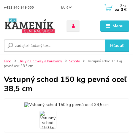
0
ks
EUR
+421 940 949 000
za
0 €
Menu
Hľadať
Úvod
Diely na prívesy a karavany
Schody
Vstupný schod 150 kg
pevná oceľ 38,5 cm
Vstupný schod 150 kg pevná oceľ
38,5 cm