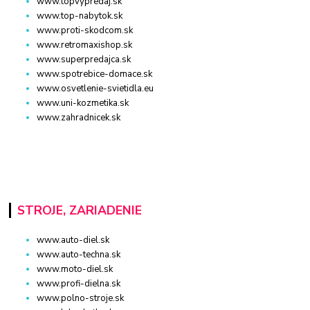
www.topvypredaj.sk
www.top-nabytok.sk
www.proti-skodcom.sk
www.retromaxishop.sk
www.superpredajca.sk
www.spotrebice-domace.sk
www.osvetlenie-svietidla.eu
www.uni-kozmetika.sk
www.zahradnicek.sk
STROJE, ZARIADENIE
www.auto-diel.sk
www.auto-techna.sk
www.moto-diel.sk
www.profi-dielna.sk
www.polno-stroje.sk