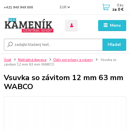
0
ks
EUR
+421 940 949 000
za
0 €
Menu
Hľadať
Úvod
Nákladná doprava
Diely pre prívesy a návesy
Vsuvka so
závitom 12 mm 63 mm WABCO
Vsuvka so závitom 12 mm 63 mm
WABCO