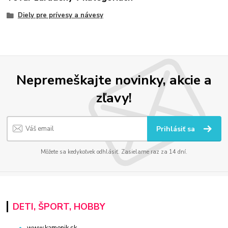
Diely pre prívesy a návesy
Nepremeškajte novinky, akcie a
zľavy!
Prihlásiť sa
Môžete sa kedykoľvek odhlásiť. Zasielame raz za 14 dní.
DETI, ŠPORT, HOBBY