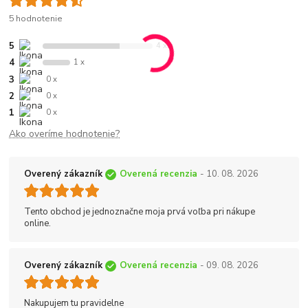
5 hodnotenie
5
4 x
4
1 x
3
0 x
2
0 x
1
0 x
Ako overíme hodnotenie?
Overený zákazník
Overená recenzia
- 10. 08. 2026
Tento obchod je jednoznačne moja prvá voľba pri nákupe
online.
Overený zákazník
Overená recenzia
- 09. 08. 2026
Nakupujem tu pravidelne