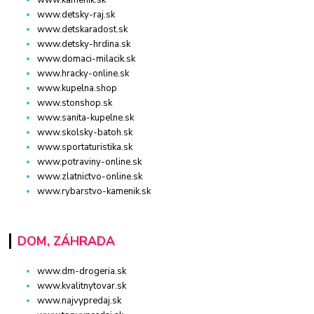
www.kamenik.sk
www.detsky-raj.sk
www.detskaradost.sk
www.detsky-hrdina.sk
www.domaci-milacik.sk
www.hracky-online.sk
www.kupelna.shop
www.stonshop.sk
www.sanita-kupelne.sk
www.skolsky-batoh.sk
www.sportaturistika.sk
www.potraviny-online.sk
www.zlatnictvo-online.sk
www.rybarstvo-kamenik.sk
DOM, ZÁHRADA
www.dm-drogeria.sk
www.kvalitnytovar.sk
www.najvypredaj.sk