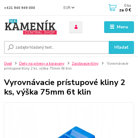
0
ks
EUR
+421 940 949 000
za
0 €
Menu
Hľadať
Úvod
Diely na prívesy a karavany
Zaisťovacie kliny
Vyrovnávacie
prístupové kliny 2 ks, výška 75mm 6t klin
Vyrovnávacie prístupové kliny 2
ks, výška 75mm 6t klin