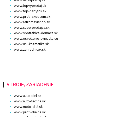
www.najvypredaj.sk
www.topvypredaj.sk
www.top-nabytok.sk
www.proti-skodcom.sk
www.retromaxishop.sk
www.superpredajca.sk
www.spotrebice-domace.sk
www.osvetlenie-svietidla.eu
www.uni-kozmetika.sk
www.zahradnicek.sk
STROJE, ZARIADENIE
www.auto-diel.sk
www.auto-techna.sk
www.moto-diel.sk
www.profi-dielna.sk