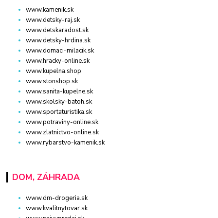
www.kamenik.sk
www.detsky-raj.sk
www.detskaradost.sk
www.detsky-hrdina.sk
www.domaci-milacik.sk
www.hracky-online.sk
www.kupelna.shop
www.stonshop.sk
www.sanita-kupelne.sk
www.skolsky-batoh.sk
www.sportaturistika.sk
www.potraviny-online.sk
www.zlatnictvo-online.sk
www.rybarstvo-kamenik.sk
DOM, ZÁHRADA
www.dm-drogeria.sk
www.kvalitnytovar.sk