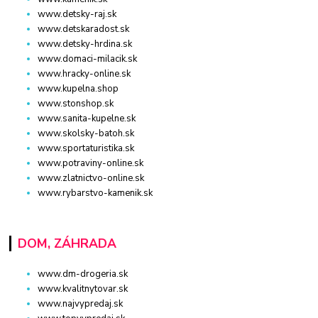
www.detsky-raj.sk
www.detskaradost.sk
www.detsky-hrdina.sk
www.domaci-milacik.sk
www.hracky-online.sk
www.kupelna.shop
www.stonshop.sk
www.sanita-kupelne.sk
www.skolsky-batoh.sk
www.sportaturistika.sk
www.potraviny-online.sk
www.zlatnictvo-online.sk
www.rybarstvo-kamenik.sk
DOM, ZÁHRADA
www.dm-drogeria.sk
www.kvalitnytovar.sk
www.najvypredaj.sk