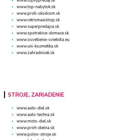
www.topvypredaj.sk
www.top-nabytok.sk
www.proti-skodcom.sk
www.retromaxishop.sk
www.superpredajca.sk
www.spotrebice-domace.sk
www.osvetlenie-svietidla.eu
www.uni-kozmetika.sk
www.zahradnicek.sk
STROJE, ZARIADENIE
www.auto-diel.sk
www.auto-techna.sk
www.moto-diel.sk
www.profi-dielna.sk
www.polno-stroje.sk