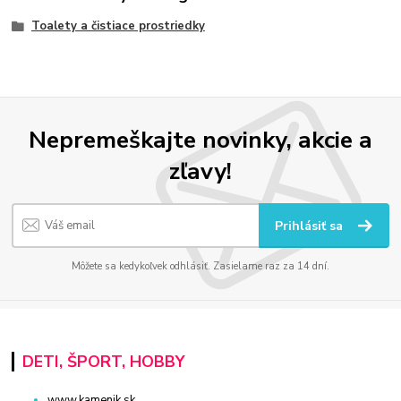
Toalety a čistiace prostriedky
Nepremeškajte novinky, akcie a
zľavy!
Prihlásiť sa
Môžete sa kedykoľvek odhlásiť. Zasielame raz za 14 dní.
DETI, ŠPORT, HOBBY
www.kamenik.sk