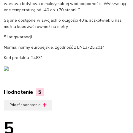
warstwa butylowa o maksymalnej wodoodporności. Wytrzymują
one temperaturę od -40 do +70 stopni C.
Są one dostępne w zwojach o długości 40m, aczkolwiek u nas
można kupować również na metry.
5 lat gwarancji
Norma: normy europejskie, zgodność z EN13725:2014
Kod produktu: 24831
Hodnotenie
5
Pridať hodnotenie
5