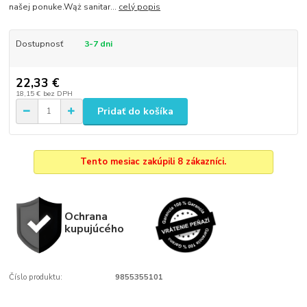
našej ponuke.Wąż sanitar...
celý popis
Dostupnosť
3-7 dni
22,33 €
18,15 €
bez DPH
Pridať do košíka
Tento mesiac zakúpili 8 zákazníci.
Ochrana
kupujúcého
Číslo produktu:
9855355101