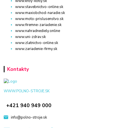
www.krby-kotly.sk
www.stavebnictvo-online.sk
www.maxiobchod-naradie.sk
www.moto-prislusenstvo.sk
www.firemne-zariadenie.sk
www.nahradnediely.online
www.uni-zdrav.sk
www.zlatnictvo-online.sk
www.zariadenie-firmy.sk
Kontakty
WWW.POLNO-STROJE.SK
+421 940 949 000
info@polno-stroje.sk