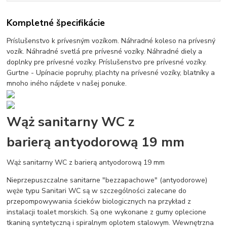
Kompletné špecifikácie
Príslušenstvo k prívesným vozíkom. Náhradné koleso na prívesný
vozík. Náhradné svetlá pre prívesné vozíky. Náhradné diely a
doplnky pre prívesné vozíky. Príslušenstvo pre prívesné vozíky.
Gurtne - Upínacie popruhy, plachty na prívesné vozíky, blatníky a
mnoho iného nájdete v našej ponuke.
Wąż sanitarny WC z
barierą antyodorową 19 mm
Wąż sanitarny WC z barierą antyodorową 19 mm
Nieprzepuszczalne sanitarne "bezzapachowe" (antyodorowe)
węże typu Sanitari WC są w szczególności zalecane do
przepompowywania ścieków biologicznych na przykład z
instalacji toalet morskich. Są one wykonane z gumy oplecione
tkaniną syntetyczną i spiralnym oplotem stalowym. Wewnętrzna