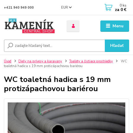
0
ks
EUR
+421 940 949 000
za
0 €
Menu
Hľadať
Úvod
Diely na prívesy a karavany
Toalety a čistiace prostriedky
WC
toaletná hadica s 19 mm protizápachovou bariérou
WC toaletná hadica s 19 mm
protizápachovou bariérou