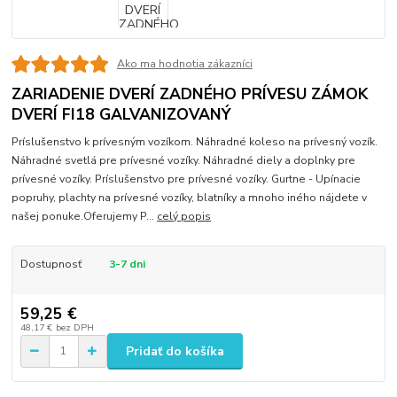
Ako ma hodnotia zákazníci
ZARIADENIE DVERÍ ZADNÉHO PRÍVESU ZÁMOK
DVERÍ FI18 GALVANIZOVANÝ
Príslušenstvo k prívesným vozíkom. Náhradné koleso na prívesný vozík.
Náhradné svetlá pre prívesné vozíky. Náhradné diely a doplnky pre
prívesné vozíky. Príslušenstvo pre prívesné vozíky. Gurtne - Upínacie
popruhy, plachty na prívesné vozíky, blatníky a mnoho iného nájdete v
našej ponuke.Oferujemy P...
celý popis
Dostupnosť
3-7 dni
59,25 €
48,17 €
bez DPH
Pridať do košíka