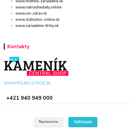
www.firemne-zariadenie.sk
www.nahradnediely.online
www.uni-zdrav.sk
www.zlatnictvo-online.sk
www.zariadenie-firmy.sk
Kontakty
WWW.POLNO-STROJE.SK
+421 940 949 000
info@polno-stroje.sk
Súhlasím
Nastavenia