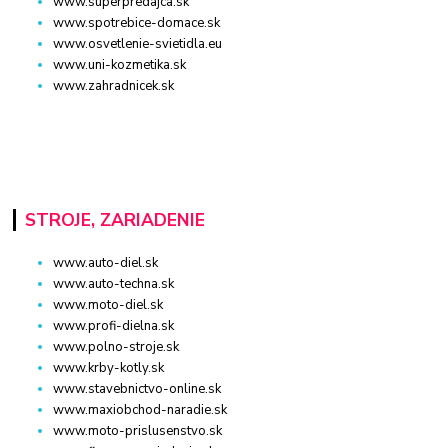
www.superpredajca.sk
www.spotrebice-domace.sk
www.osvetlenie-svietidla.eu
www.uni-kozmetika.sk
www.zahradnicek.sk
STROJE, ZARIADENIE
www.auto-diel.sk
www.auto-techna.sk
www.moto-diel.sk
www.profi-dielna.sk
www.polno-stroje.sk
www.krby-kotly.sk
www.stavebnictvo-online.sk
www.maxiobchod-naradie.sk
www.moto-prislusenstvo.sk