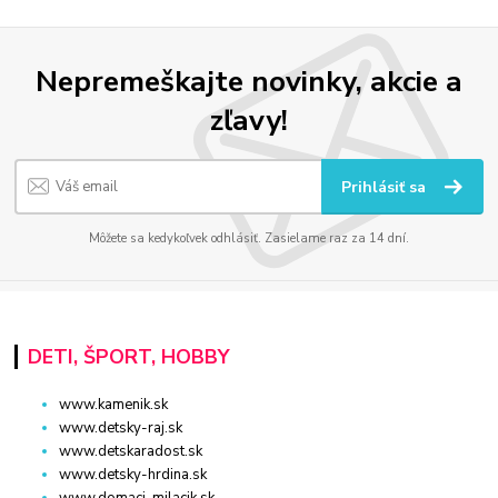
Nepremeškajte novinky, akcie a
zľavy!
Prihlásiť sa
Môžete sa kedykoľvek odhlásiť. Zasielame raz za 14 dní.
DETI, ŠPORT, HOBBY
www.kamenik.sk
www.detsky-raj.sk
www.detskaradost.sk
www.detsky-hrdina.sk
www.domaci-milacik.sk