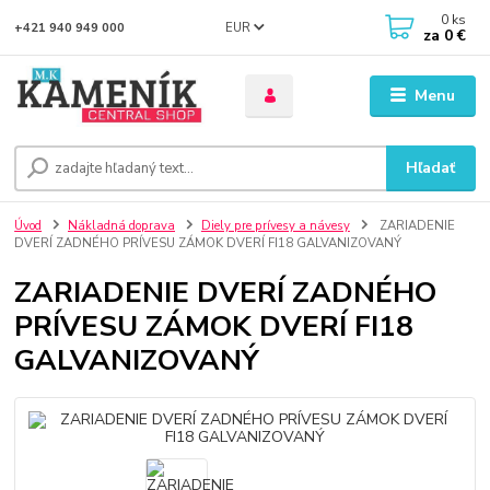
0
ks
EUR
+421 940 949 000
za
0 €
Menu
Hľadať
Úvod
Nákladná doprava
Diely pre prívesy a návesy
ZARIADENIE
DVERÍ ZADNÉHO PRÍVESU ZÁMOK DVERÍ FI18 GALVANIZOVANÝ
ZARIADENIE DVERÍ ZADNÉHO
PRÍVESU ZÁMOK DVERÍ FI18
GALVANIZOVANÝ