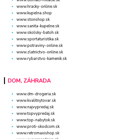
www.hracky-online.sk
www.kupelna.shop
www.stonshop.sk
www.sanita-kupelne.sk
www.skolsky-batoh.sk
www.sportaturistika.sk
www.potraviny-online.sk
www.zlatnictvo-online.sk
www.rybarstvo-kamenik.sk
DOM, ZÁHRADA
www.dm-drogeria.sk
www.kvalitnytovar.sk
www.najvypredaj.sk
www.topvypredaj.sk
www.top-nabytok.sk
www.proti-skodcom.sk
www.retromaxishop.sk