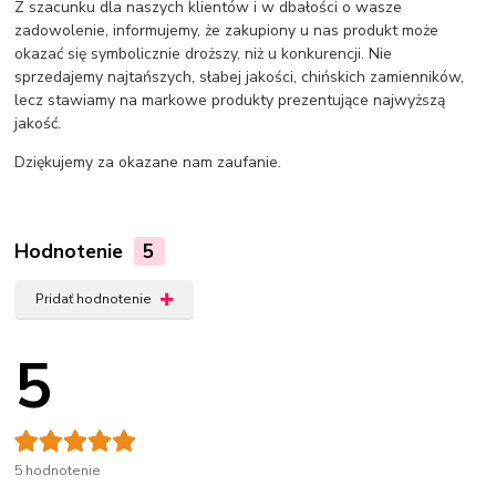
Z szacunku dla naszych klientów i w dbałości o wasze
zadowolenie, informujemy, że zakupiony u nas produkt może
okazać się symbolicznie droższy, niż u konkurencji. Nie
sprzedajemy najtańszych, słabej jakości, chińskich zamienników,
lecz stawiamy na markowe produkty prezentujące najwyższą
jakość.
Dziękujemy za okazane nam zaufanie.
Hodnotenie
5
Pridať hodnotenie
5
5 hodnotenie