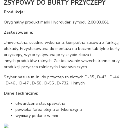
ZSYPOWY DO BURTY PRZYCZEPY
Produkcja:
Oryginalny produkt marki Hydrolider, symbol: 2.00.03.061
Zastosowanie:
Uniwersalna, solidnie wykonana, kompletna zasuwa z funkcją
blokady. Przystosowana do montażu na boczne lub tylne burty
przyczepy, wykorzystywana przy zsypie zboża i
innych produktów rolnych. Zastosowanie wszechstronne, przy
produkcji przyczep rolniczych i sadowniczych.
Szyber pasuje m. in. do przyczep rolniczych D-35 , D-43 , D-44
, D-46 , D-47 , D-50 , D-55 , D-732 i innych.
Dane techniczne:
utwardzona stal spawalna
powłoka farba olejna antykorozyjna
wymiary podane w mm