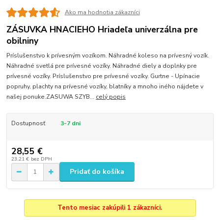
Ako ma hodnotia zákazníci
ZÁSUVKA HNACIEHO Hriadeľa univerzálna pre
obilniny
Príslušenstvo k prívesným vozíkom. Náhradné koleso na prívesný vozík.
Náhradné svetlá pre prívesné vozíky. Náhradné diely a doplnky pre
prívesné vozíky. Príslušenstvo pre prívesné vozíky. Gurtne - Upínacie
popruhy, plachty na prívesné vozíky, blatníky a mnoho iného nájdete v
našej ponuke.ZASUWA SZYB...
celý popis
Dostupnosť
3-7 dni
28,55 €
23,21 €
bez DPH
Pridať do košíka
Tento mesiac zakúpili 1 zákazníci.