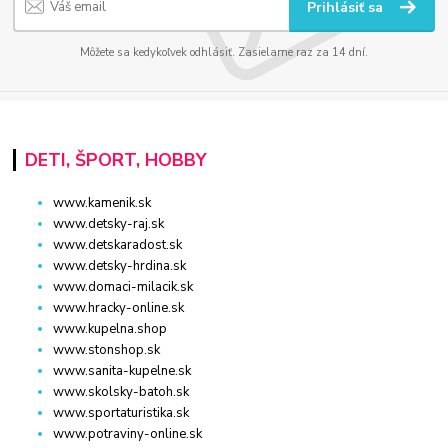
Prihlásiť sa
Môžete sa kedykoľvek odhlásiť. Zasielame raz za 14 dní.
DETI, ŠPORT, HOBBY
www.kamenik.sk
www.detsky-raj.sk
www.detskaradost.sk
www.detsky-hrdina.sk
www.domaci-milacik.sk
www.hracky-online.sk
www.kupelna.shop
www.stonshop.sk
www.sanita-kupelne.sk
www.skolsky-batoh.sk
www.sportaturistika.sk
www.potraviny-online.sk