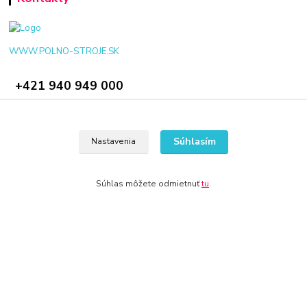
WWW.POLNO-STROJE.SK
+421 940 949 000
info@polno-stroje.sk
Súhlasím
Nastavenia
Súhlas môžete odmietnuť
tu
.
© 2024 Všetky práva vyhradené KAMENIK.SK
Vytvorené na
Eshop-rychlo.sk