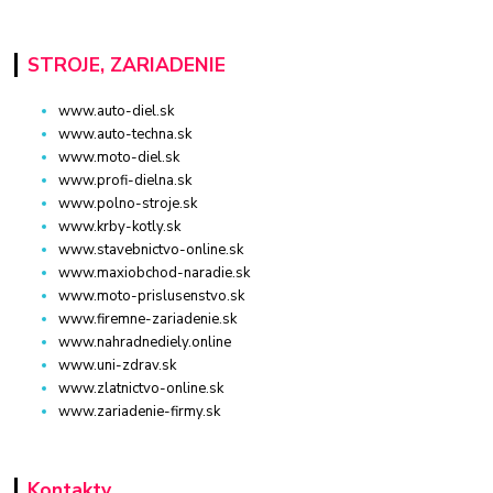
STROJE, ZARIADENIE
www.auto-diel.sk
www.auto-techna.sk
www.moto-diel.sk
www.profi-dielna.sk
www.polno-stroje.sk
www.krby-kotly.sk
www.stavebnictvo-online.sk
www.maxiobchod-naradie.sk
www.moto-prislusenstvo.sk
www.firemne-zariadenie.sk
www.nahradnediely.online
www.uni-zdrav.sk
www.zlatnictvo-online.sk
www.zariadenie-firmy.sk
Kontakty