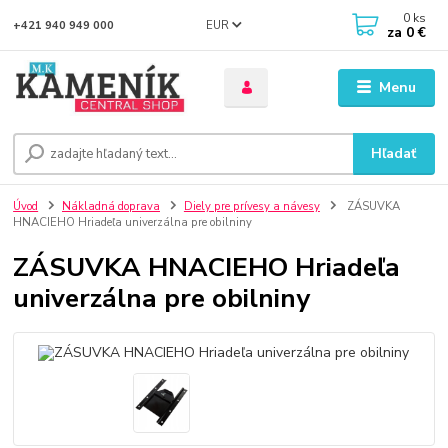
0
ks
EUR
+421 940 949 000
za
0 €
Menu
Hľadať
Úvod
Nákladná doprava
Diely pre prívesy a návesy
ZÁSUVKA
HNACIEHO Hriadeľa univerzálna pre obilniny
ZÁSUVKA HNACIEHO Hriadeľa
univerzálna pre obilniny