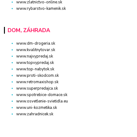
www.zlatnictvo-online.sk
www.rybarstvo-kamenik.sk
DOM, ZÁHRADA
www.dm-drogeria.sk
www.kvalitnytovar.sk
www.najvypredaj.sk
www.topvypredaj.sk
www.top-nabytok.sk
www.proti-skodcom.sk
www.retromaxishop.sk
www.superpredajca.sk
www.spotrebice-domace.sk
www.osvetlenie-svietidla.eu
www.uni-kozmetika.sk
www.zahradnicek.sk