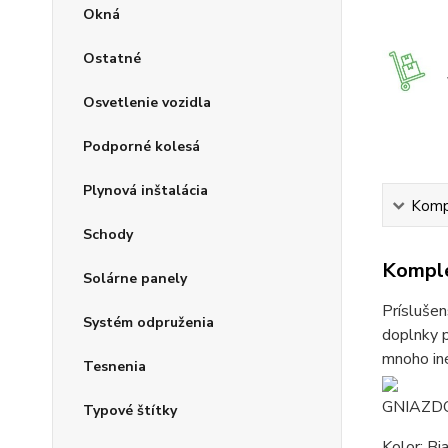
Okná
Ostatné
Osvetlenie vozidla
Podporné kolesá
Plynová inštalácia
Kompl
Schody
Komple
Solárne panely
Príslušen
Systém odpruženia
doplnky p
mnoho iné
Tesnenia
GNIAZD
Typové štítky
Kolor: Bi