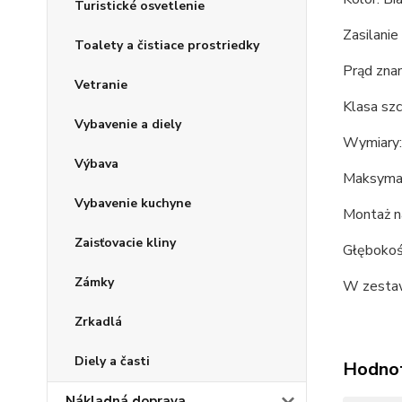
Turistické osvetlenie
Zasilani
Toalety a čistiace prostriedky
Prąd zn
Vetranie
Klasa szc
Vybavenie a diely
Wymiary:
Výbava
Maksyma
Vybavenie kuchyne
Montaż 
Zaisťovacie kliny
Głęboko
Zámky
W zestaw
Zrkadlá
Diely a časti
Hodno
Nákladná doprava