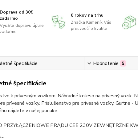
Doprava od 30€
8 rokov na trhu
zadarmo
Značka Kameník Vás
Využite dopravu úplne
presvedčí o kvalite
zadarmo
etné špecifikácie
Hodnotenie
5
tné špecifikácie
stvo k prívesným vozíkom. Náhradné koleso na prívesný vozík. Ná
re prívesné vozíky. Príslušenstvo pre prívesné vozíky. Gurtne - U
ho nájdete v našej ponuke.
O PRZYŁĄCZENIOWE PRĄDU CEE 230V ZEWNĘTRZNE KW
ały