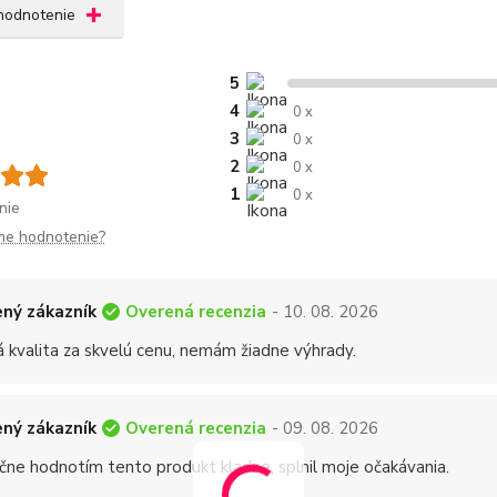
 hodnotenie
5
4
0 x
3
0 x
2
0 x
1
0 x
nie
me hodnotenie?
Overená recenzia
ný zákazník
- 10. 08. 2026
á kvalita za skvelú cenu, nemám žiadne výhrady.
Overená recenzia
ný zákazník
- 09. 08. 2026
čne hodnotím tento produkt kladne, splnil moje očakávania.