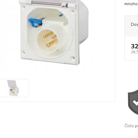
mnoho 
Dos
32
26,
Číslo p