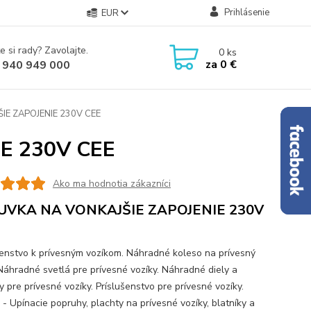
Prihlásenie
EUR
e si rady? Zavolajte.
0
ks
za
0 €
 940 949 000
E ZAPOJENIE 230V CEE
E 230V CEE
Ako ma hodnotia zákazníci
UVKA NA VONKAJŠIE ZAPOJENIE 230V
šenstvo k prívesným vozíkom. Náhradné koleso na prívesný
 Náhradné svetlá pre prívesné vozíky. Náhradné diely a
 pre prívesné vozíky. Príslušenstvo pre prívesné vozíky.
 - Upínacie popruhy, plachty na prívesné vozíky, blatníky a