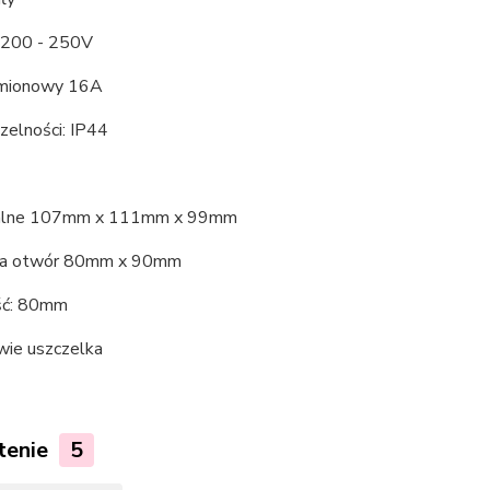
e 200 - 250V
amionowy 16A
zelności: IP44
lne 107mm x 111mm x 99mm
na otwór 80mm x 90mm
ść: 80mm
ie uszczelka
tenie
5