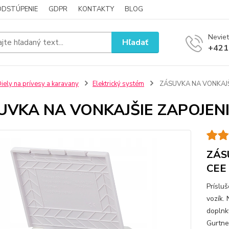
ODSTÚPENIE
GDPR
KONTAKTY
BLOG
Neviet
Hľadať
+421
iely na prívesy a karavany
Elektrický systém
ZÁSUVKA NA VONKAJŠI
UVKA NA VONKAJŠIE ZAPOJENI
ZÁS
CEE
Príslu
vozík.
doplnky
Gurtne