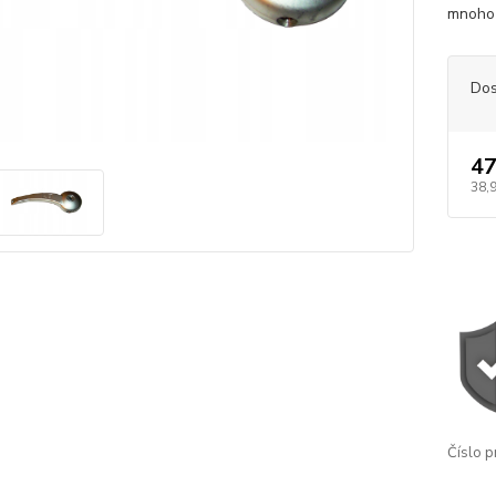
mnoho 
Dos
47
38,
Číslo p