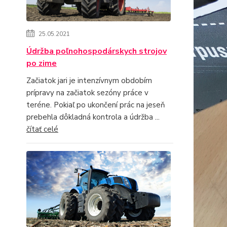
25.05.2021
Údržba poľnohospodárskych strojov
po zime
Začiatok jari je intenzívnym obdobím
prípravy na začiatok sezóny práce v
teréne. Pokiaľ po ukončení prác na jeseň
prebehla dôkladná kontrola a údržba ...
čítať celé