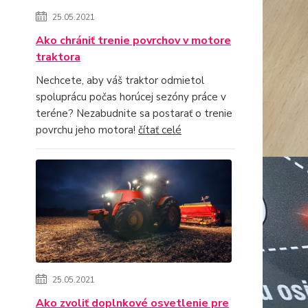
25.05.2021
Ako chrániť trenie povrchov v motore
traktora
Nechcete, aby váš traktor odmietol
spoluprácu počas horúcej sezóny práce v
teréne? Nezabudnite sa postarať o trenie
povrchu jeho motora!
čítať celé
25.05.2021
Ako zvoliť doplnkové osvetlenie pre