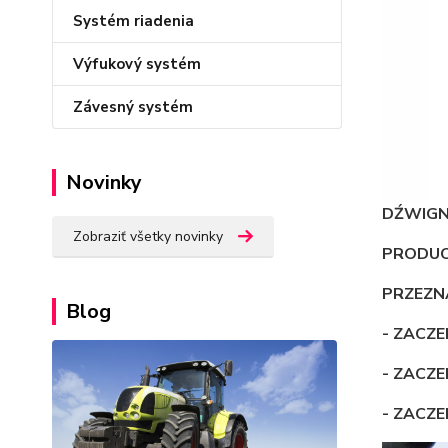
Systém riadenia
Výfukový systém
Závesný systém
Novinky
DŹWIGN
Zobraziť všetky novinky
PRODUCE
PRZEZN
Blog
- ZACZ
- ZACZ
- ZACZ