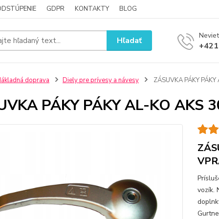
ODSTÚPENIE
GDPR
KONTAKTY
BLOG
Neviet
Hľadať
+421
ákladná doprava
Diely pre prívesy a návesy
ZÁSUVKA PÁKY PÁKY 
UVKA PÁKY PÁKY AL-KO AKS 3
ZÁS
VPR
Príslu
vozík.
doplnky
Gurtne