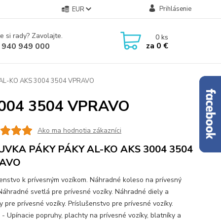
Prihlásenie
EUR
e si rady? Zavolajte.
0
ks
za
0 €
 940 949 000
AL-KO AKS 3004 3504 VPRAVO
004 3504 VPRAVO
Ako ma hodnotia zákazníci
UVKA PÁKY PÁKY AL-KO AKS 3004 3504
AVO
šenstvo k prívesným vozíkom. Náhradné koleso na prívesný
 Náhradné svetlá pre prívesné vozíky. Náhradné diely a
 pre prívesné vozíky. Príslušenstvo pre prívesné vozíky.
 - Upínacie popruhy, plachty na prívesné vozíky, blatníky a