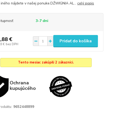
iného nájdete v našej ponuke.DŹWIGNIA AL...
celý popis
tupnosť
3-7 dni
,88 €
Pridať do košíka
93 €
bez DPH
Tento mesiac zakúpili 2 zákazníci.
Ochrana
kupujúcého
roduktu:
9652448899