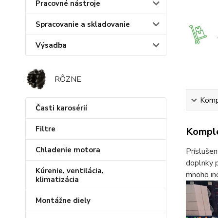
Pracovné nástroje
Spracovanie a skladovanie
Výsadba
RÔZNE
Kompl
Časti karosérií
Filtre
Komple
Chladenie motora
Príslušen
doplnky p
Kúrenie, ventilácia,
mnoho iné
klimatizácia
Montážne diely