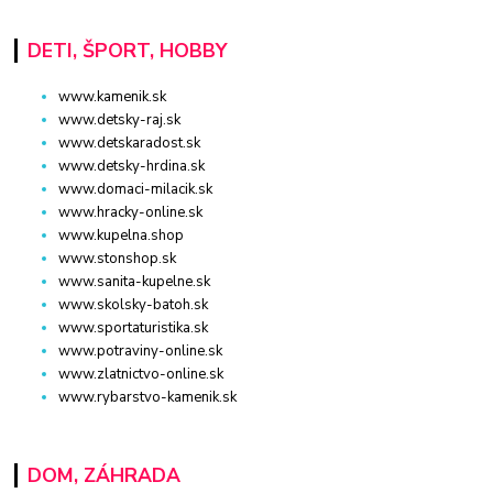
DETI, ŠPORT, HOBBY
www.kamenik.sk
www.detsky-raj.sk
www.detskaradost.sk
www.detsky-hrdina.sk
www.domaci-milacik.sk
www.hracky-online.sk
www.kupelna.shop
www.stonshop.sk
www.sanita-kupelne.sk
www.skolsky-batoh.sk
www.sportaturistika.sk
www.potraviny-online.sk
www.zlatnictvo-online.sk
www.rybarstvo-kamenik.sk
DOM, ZÁHRADA