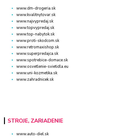
www.dm-drogeria.sk
www.kvalitnytovar.sk
www.najvypredaj.sk
www.topvypredaj.sk
www.top-nabytok.sk
www.proti-skodcom.sk
www.retromaxishop.sk
www.superpredajca.sk
www.spotrebice-domace.sk
www.osvetlenie-svietidla.eu
www.uni-kozmetika.sk
www.zahradnicek.sk
STROJE, ZARIADENIE
www.auto-diel.sk