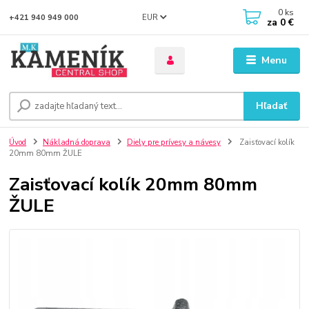
0
ks
EUR
+421 940 949 000
za
0 €
Menu
Hľadať
Úvod
Nákladná doprava
Diely pre prívesy a návesy
Zaisťovací kolík
20mm 80mm ŽULE
Zaisťovací kolík 20mm 80mm
ŽULE