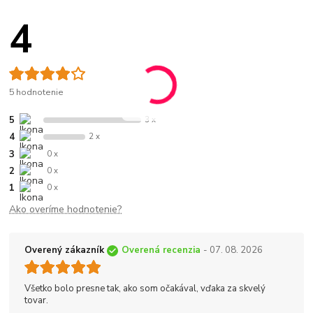
4
5 hodnotenie
5
3 x
4
2 x
3
0 x
2
0 x
1
0 x
Ako overíme hodnotenie?
Overený zákazník
Overená recenzia
- 07. 08. 2026
Všetko bolo presne tak, ako som očakával, vďaka za skvelý
tovar.