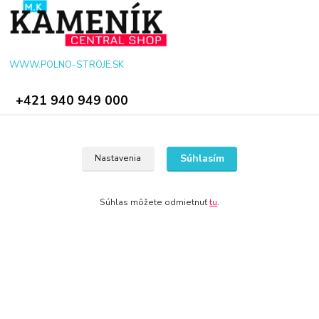
WWW.POLNO-STROJE.SK
+421 940 949 000
info@polno-stroje.sk
Súhlasím
Nastavenia
Súhlas môžete odmietnuť
tu
.
© 2024 Všetky práva vyhradené KAMENIK.SK
Vytvorené na
Eshop-rychlo.sk