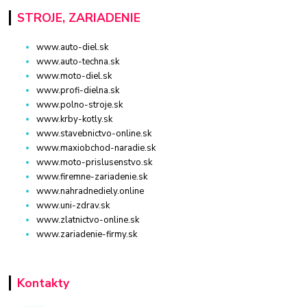
STROJE, ZARIADENIE
www.auto-diel.sk
www.auto-techna.sk
www.moto-diel.sk
www.profi-dielna.sk
www.polno-stroje.sk
www.krby-kotly.sk
www.stavebnictvo-online.sk
www.maxiobchod-naradie.sk
www.moto-prislusenstvo.sk
www.firemne-zariadenie.sk
www.nahradnediely.online
www.uni-zdrav.sk
www.zlatnictvo-online.sk
www.zariadenie-firmy.sk
Kontakty