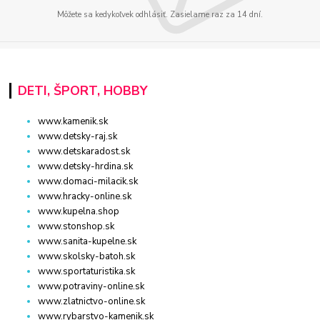
Môžete sa kedykoľvek odhlásiť. Zasielame raz za 14 dní.
DETI, ŠPORT, HOBBY
www.kamenik.sk
www.detsky-raj.sk
www.detskaradost.sk
www.detsky-hrdina.sk
www.domaci-milacik.sk
www.hracky-online.sk
www.kupelna.shop
www.stonshop.sk
www.sanita-kupelne.sk
www.skolsky-batoh.sk
www.sportaturistika.sk
www.potraviny-online.sk
www.zlatnictvo-online.sk
www.rybarstvo-kamenik.sk