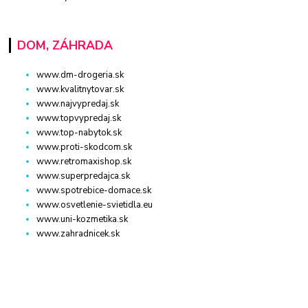
DOM, ZÁHRADA
www.dm-drogeria.sk
www.kvalitnytovar.sk
www.najvypredaj.sk
www.topvypredaj.sk
www.top-nabytok.sk
www.proti-skodcom.sk
www.retromaxishop.sk
www.superpredajca.sk
www.spotrebice-domace.sk
www.osvetlenie-svietidla.eu
www.uni-kozmetika.sk
www.zahradnicek.sk