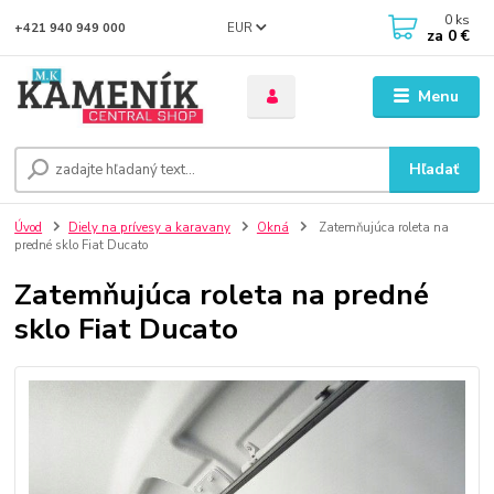
0
ks
EUR
+421 940 949 000
za
0 €
Menu
Hľadať
Úvod
Diely na prívesy a karavany
Okná
Zatemňujúca roleta na
predné sklo Fiat Ducato
Zatemňujúca roleta na predné
sklo Fiat Ducato