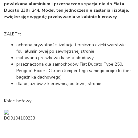
powlekana aluminium i przeznaczona specjalnie do Fiata
Ducato 230 i 244. Model ten jednocześnie zasłania i izoluje,
zwiększając wygodę przebywania w kabinie kierowcy.
ZALETY:
ochrona prywatności izolacja termiczna dzięki warstwie
folii aluminiowej po zewnętrznej stronie
malowana proszkowo kaseta obudowy
przeznaczona dla samochodów Fiat Ducato Type 250,
Peugeot Boxer i Citroën Jumper tego samego projektu (bez
bagażnika dachowego)
dla pojazdów z kierownicą po lewej stronie
Kolor: beżowy
DO9104100233