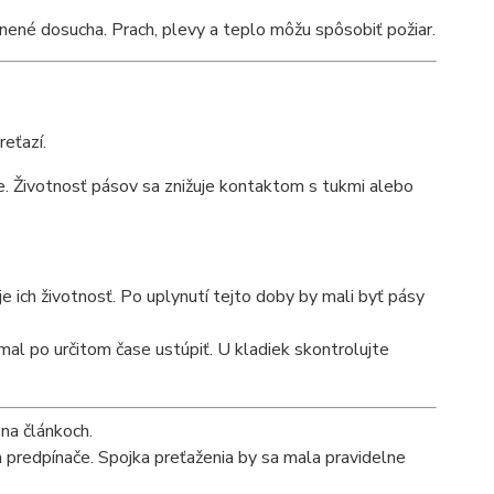
nené dosucha. Prach, plevy a teplo môžu spôsobiť požiar.
eťazí.
ie. Životnosť pásov sa znižuje kontaktom s tukmi alebo
e ich životnosť. Po uplynutí tejto doby by mali byť pásy
mal po určitom čase ustúpiť. U kladiek skontrolujte
na článkoch.
a predpínače. Spojka preťaženia by sa mala pravidelne