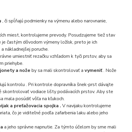
u
, či spĺňajú podmienky na výmenu alebo narovnanie,
ích miest, kontrolujeme prevody. Posudzujeme tiež stav
 je častým dôvodom výmeny ložísk, preto je ich
 a nákladnejšej poruche.
právne umiestniť rezačku vzhľadom k tyči prstov, aby sa
m priehybe.
jonety a nože
by sa mali skontrolovať a
vymeniť
. Nože
ujú kontrolu . Pri kontrole dopravníka šnek-prst dávajte
né skontrolovať vodiace lišty podávacích prstov. Aby ste
sa mala posúdiť vôľa na kľukoch.
vijak
a
preťažovacia spojka
.
V navijaku kontrolujeme
riata, čo je viditeľné podľa zafarbenia laku alebo jeho
ka
a jeho správne napnutie. Za týmto účelom by sme mali