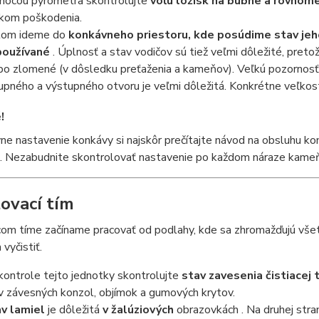
mocou
pyrometra
skontrolujte
vôľu ložísk na bubne a rovnome
kom poškodenia.
tom ideme do
konkávneho priestoru, kde posúdime stav jeho
používané
. Úplnosť a stav vodičov sú tiež veľmi dôležité, pret
bo zlomené (v dôsledku preťaženia a kameňov). Veľkú pozornosť
upného a výstupného otvoru je veľmi dôležitá. Konkrétne veľko
!
ne nastavenie konkávy si najskôr prečítajte návod na obsluhu k
. Nezabudnite skontrolovať nastavenie po každom náraze kameň
ovací tím
com tíme začíname pracovať od podlahy, kde sa zhromažďujú všet
 vyčistiť.
 kontrole tejto jednotky skontrolujte
stav zavesenia
čistiacej 
v závesných konzol, objímok a gumových krytov.
v lamiel
je dôležitá
v žalúziových
obrazovkách
. Na druhej stra