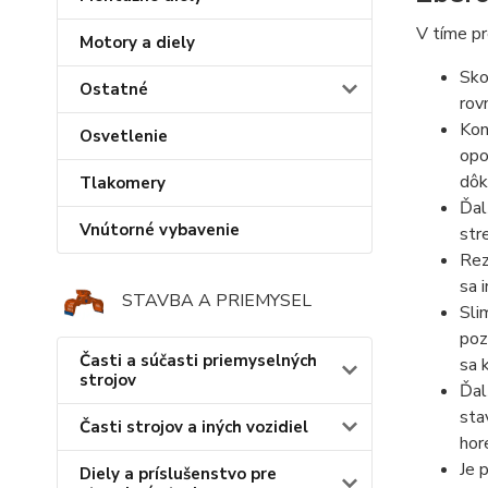
V tíme p
Motory a diely
Sko
Ostatné
rov
Kon
Osvetlenie
opo
dôk
Tlakomery
Ďal
Vnútorné vybavenie
str
Rez
sa 
STAVBA A PRIEMYSEL
Sli
poz
Časti a súčasti priemyselných
sa 
strojov
Ďal
sta
Časti strojov a iných vozidiel
hor
Je 
Diely a príslušenstvo pre