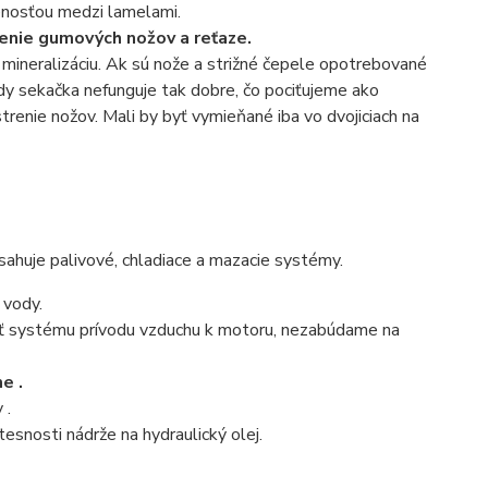
lenosťou medzi lamelami.
nie gumových nožov a reťaze.
j mineralizáciu. Ak sú nože a strižné čepele opotrebované
dy sekačka nefunguje tak dobre, čo pociťujeme ako
renie nožov. Mali by byť vymieňané iba vo dvojiciach na
sahuje palivové, chladiace a mazacie systémy.
 vody.
ť systému prívodu vzduchu k motoru, nezabúdame na
me
.
v
.
tesnosti nádrže na hydraulický olej.