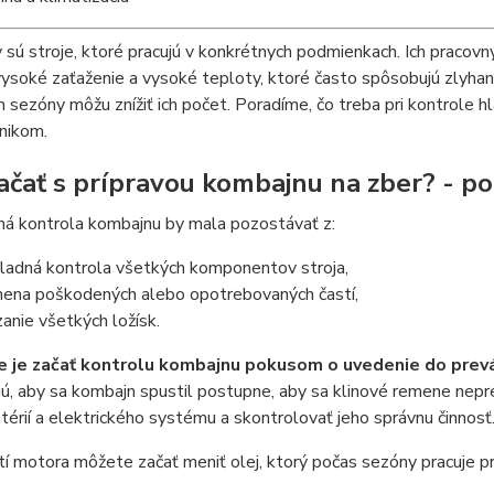
sú stroje, ktoré pracujú v konkrétnych podmienkach. Ich pracovn
vysoké zaťaženie a vysoké teploty, ktoré často spôsobujú zlyh
 sezóny môžu znížiť ich počet. Poradíme, čo treba pri kontrole h
nikom.
ačať s prípravou kombajnu na zber? - p
á kontrola
kombajnu
by mala pozostávať z:
ladná kontrola všetkých komponentov stroja,
ena poškodených alebo opotrebovaných častí,
anie všetkých ložísk.
e je začať kontrolu kombajnu pokusom o uvedenie do prev
ú, aby sa kombajn spustil postupne, aby sa klinové remene nepre
atérií a elektrického systému a skontrolovať jeho správnu činnosť
tí motora môžete začať meniť olej, ktorý počas sezóny pracuje pr