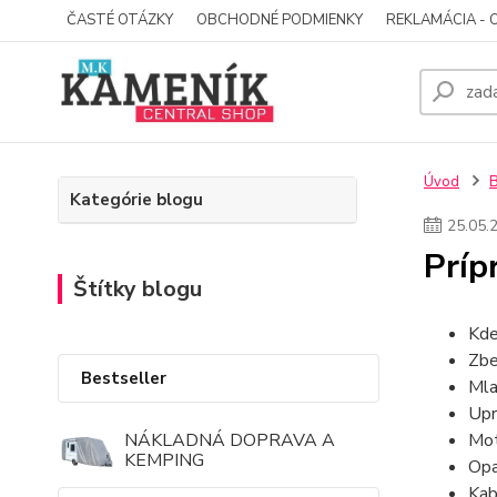
ČASTÉ OTÁZKY
OBCHODNÉ PODMIENKY
REKLAMÁCIA - 
Úvod
Kategórie blogu
25
.
05
.
Príp
Štítky blogu
Kde
Zbe
Bestseller
Mla
Upr
NÁKLADNÁ DOPRAVA A
Mot
KEMPING
Opa
Kab