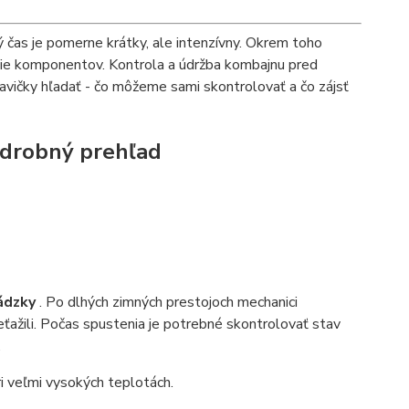
ý čas je pomerne krátky, ale intenzívny. Okrem toho
anie komponentov. Kontrola a údržba kombajnu pred
lavičky hľadať - čo môžeme sami skontrolovať a čo zájsť
odrobný prehľad
ádzky
. Po dlhých zimných prestojoch mechanici
ťažili. Počas spustenia je potrebné skontrolovať stav
.
i veľmi vysokých teplotách.