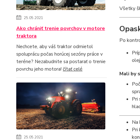
Všetky šk
25.05.2021
Opask
Ako chrániť trenie povrchov v motore
traktora
Po kontro
Nechcete, aby váš traktor odmietol
Prí
spoluprácu počas horúcej sezóny práce v
olej
teréne? Nezabudnite sa postarať o trenie
povrchu jeho motora!
čítať celé
Mali by 
Poč
spr
Pri
hla
Na 
Pri
kon
25.05.2021