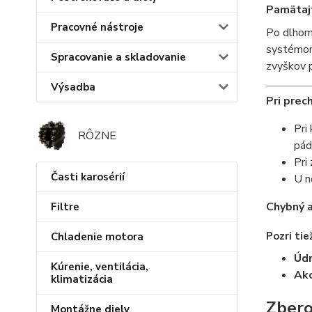
Pamätaj
Pracovné nástroje
Po dlhom
systémom.
Spracovanie a skladovanie
zvyškov p
Výsadba
Pri prec
Pri
RÔZNE
pád
Pri
Časti karosérií
U n
Chybný a
Filtre
Pozri tie
Chladenie motora
Údr
Kúrenie, ventilácia,
Ako
klimatizácia
Zbero
Montážne diely