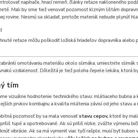
ntrolovať napínače, hnací remeň, články reťaze nakloneného podáv
reté. Mali by sme tiež venovať pozornosť klzným lištám dopravní
nej rovine. Nesmú sa skladať, pretože materiál nebude plynúť hla
!
iahnuté reťaze môžu poškodiť ložiská hriadeľov dopravníka alebo 
abránili omotávaniu materiálu okolo slimáka, umiestnite slimák 
ovnakú vzdialenosť. Dôležitá je tiež poloha čepele lekára, ktorá b
ý tím
me vizuálne hodnotenie technického stavu: mlátiaceho
bubna
a 
tejších prvkov kombajnu a kvalita mlátenia závisí od jeho stavu a 
bitná pozornosť by sa mala venovať
stavu cepov,
ktoré by mali
 príliš tupé a opotrebované. Ak sú príliš nízke, zvážte výmenu bič
iknúť vibrácie. Ak sa má vymeniť viac tyčí rašple, musí byť bubon 