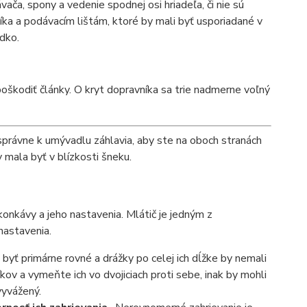
ača, spony a vedenie spodnej osi hriadeľa, či nie sú
ka a podávacím lištám, ktoré by mali byť usporiadané v
dko.
poškodiť články. O kryt dopravníka sa trie nadmerne voľný
správne k umývadlu záhlavia, aby ste na oboch stranách
y mala byť v blízkosti šneku.
konkávy a jeho nastavenia. Mlátič je jedným z
nastavenia.
 byť primárne rovné a drážky po celej ich dĺžke by nemali
íkov a vymeňte ich vo dvojiciach proti sebe, inak by mohli
vyvážený.