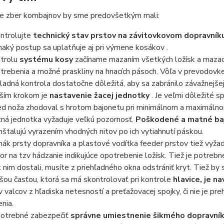
re zber kombajnov by sme predovšetkým mali:
ntrolujte
technický stav prstov na závitovkovom dopravník
naký postup sa uplatňuje aj pri výmene
kosákov
.
trolu
systému kosy
začíname mazaním všetkých
ložísk
a mazac
trebenia a možné praskliny na hnacích pásoch. Vôľa v prevodovke
ladná kontrola dostatočne dôležitá, aby sa zabránilo závažnejšej
ším krokom je
nastavenie žacej jednotky
. Je veľmi dôležité s
ed noža zhodoval s hrotom bajonetu pri minimálnom a maximálno
ná jednotka vyžaduje veľkú pozornosť.
Poškodené a matné ba
inštalujú vyrazením vhodných nitov po ich vytiahnutí páskou.
mák prsty dopravníka
a plastové
vodítka feeder prstov
tiež vyžad
or na tzv hádzanie indikujúce opotrebenie ložísk. Tiež je potreb
k nim dostali, musíte z priehľadného okna odstrániť kryt. Tiež by 
šou časťou, ktorá sa má skontrolovať pri kontrole
hlavice, je na
v valcov z hľadiska netesností a preťažovacej spojky, či nie je preh
enia.
potrebné zabezpečiť
správne umiestnenie
šikmého dopravní