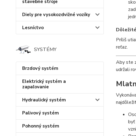
stavebné stroje
sko
zad
Diely pre vysokozdvižné vozíky
jed
Lesníctvo
Dôležité
Príliš ut
reťaz.
SYSTÉMY
Aby ste z
Brzdový systém
udržali r
Elektrický systém a
Mlatn
zapaľovanie
Vykonáva
Hydraulický systém
najdôleži
Palivový systém
Oso
byť
Pohonný systém
vzn