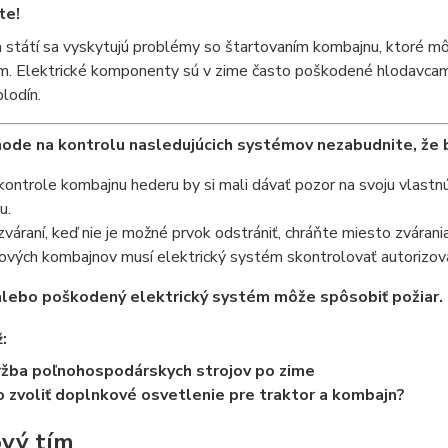
te!
 státí sa vyskytujú problémy so štartovaním kombajnu, ktoré m
 Elektrické komponenty sú v zime často poškodené hlodavcami. 
lodín.
hode na kontrolu nasledujúcich systémov nezabudnite, že b
 kontrole
kombajnu hederu
by si mali dávať pozor na svoju vlastn
u.
 zváraní, keď nie je možné prvok odstrániť, chráňte miesto zvárani
ových kombajnov musí elektrický systém skontrolovať autorizovan
lebo poškodený elektrický systém môže spôsobiť požiar.
ž:
žba poľnohospodárskych strojov po zime
 zvoliť doplnkové osvetlenie pre traktor a kombajn?
vý tím