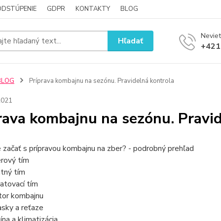
ODSTÚPENIE
GDPR
KONTAKTY
BLOG
Neviet
Hľadať
+421
BLOG
Príprava kombajnu na sezónu. Pravidelná kontrola
2021
rava kombajnu na sezónu. Pravid
 začať s prípravou kombajnu na zber? - podrobný prehľad
rový tím
tný tím
atovací tím
or kombajnu
sky a reťaze
ína a klimatizácia