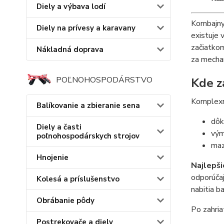
Diely a výbava lodí
Kombajny 
Diely na prívesy a karavany
existuje 
začiatkom
Nákladná doprava
za mecha
POĽNOHOSPODÁRSTVO
Kde z
Komplexn
Balíkovanie a zbieranie sena
dôk
Diely a časti
vým
poľnohospodárskych strojov
maz
Hnojenie
Najlepši
odporúčaj
Kolesá a príslušenstvo
nabitia b
Obrábanie pôdy
Po zahria
Postrekovače a diely