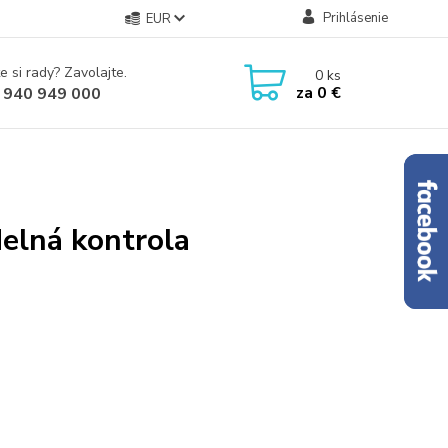
Prihlásenie
EUR
e si rady? Zavolajte.
0
ks
za
0 €
 940 949 000
elná kontrola