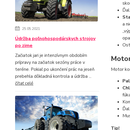
sko
Ďal
Sta
a n
25.05.2021
„vý
opa
Údržba poľnohospodárskych strojov
Ost
po zime
Začiatok jari je intenzívnym obdobím
Moto
prípravy na začiatok sezóny práce v
Motor kom
teréne. Pokiaľ po ukončení prác na jeseň
prebehla dôkladná kontrola a údržba ...
Pal
čítať celé
Chl
fúk
Kon
Ďal
Mus
Tip!