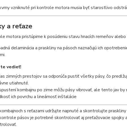
vrny vzniknuté pri kontrole motora musia byť starostlivo odstrá
y a reťaze
le motora pristúpime k posúdeniu stavu hnacích remeňov alebo r
padná delaminácia a praskliny na pásoch naznačujú ich opotreben
mi.
ste vedieť!
as zimných prestojov sa odporúča pustiť všetky pásy, čo predlžuj
ávne utiahnuté.
 spustení kombajnu po zime môžu pásy vibrovať, ale tento jav by 
dkosť ich povrchu a lineárnosť inštalácie
kombajnoch s reťazami udržujte napnuté a skontrolujte praskliny 
 kontrole pásov je potrebné skontrolovať aj preťažovacie spojky 
trolovať.