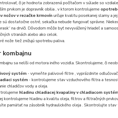
ntrolovať, či je hodnota zobrazená počítačom v súlade so vzdia
ším prvkom je
dopravník obilia
, v ktorom kontrolujeme
opotrebe
v nožov v rezačke krmovín
určuje kvalitu posekanej slamy a je
ie sú dostatočne ostré, sekačka nebude fungovať správne. Nieke
prask“ na drviči. Dôvodom môže byť nevyvážený hriadeľ a samoost
čných stranách alebo ako celok.
ré nože tiež znižujú spotrebu paliva.
r kombajnu
bajnu sa nelíši od motora iného vozidla. Skontrolujeme, či neob
ivový systém
- vymeňte
palivové filtre
, vyprázdnite odlučovač
adiaci systém
- kontrolujeme stav
vzduchového filtra
a tesnos
anie chladičov vody a oleja.
trolujeme
hladinu
chladiacej kvapaliny v chladiacom systé
ej kontrolujeme hladinu a kvalitu
oleja, filtrov
a
filtračných prvko
íte pamätať na zásobník
hydraulického oleja
. Skontrolujte stav 