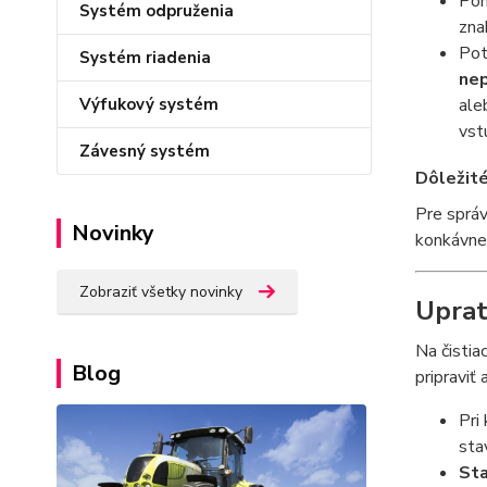
Po
Systém odpruženia
zna
Po
Systém riadenia
ne
ale
Výfukový systém
vst
Závesný systém
Dôležité
Pre správ
Novinky
konkávne
Zobraziť všetky novinky
Uprat
Na čistia
Blog
pripraviť a
Pri
sta
Sta