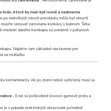
rnosť ich zahrievania
. Nerovnomerné zahrievanie je
 hrán, ktoré by mali byť rovné a nadmerne
ože po niekoľkých rokoch prevádzky môžu byť ohnuté
 musíte venovať zarovnaniu konkávy s bubnom. Šírka
sti medzier daného kombajnu sú uvedené v pokynoch.
ombajnu. Nájdete tam základné nastavenie pre
a na mláťačku.
ky kontaminanty. Ak po zbere nebol vyčistený, musí sa
trubice
,
či nie sú poškodené kovovo-gumové prvky a
ne je v prípade elektrických obrazoviek potrebné